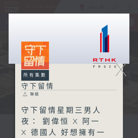
ENG
/
簡
×
全新 RTHK On The Go
取得
一手掌握 RTHK 電台、電視節目
X
所有集數
守下留情
聯絡
守下留情星期三男人
夜： 劉偉恒 X 阿一
X 德國人 好想擁有一