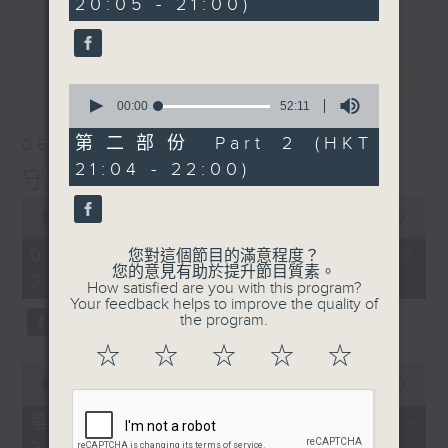
20:05 - 21:00)
40
seconds
最新
LATEST
0
seconds
00:00
52:11
of
52
第二部份 Part 2 (HKT
06/08/2026
minutes,
21:04 - 22:00)
11
守下留情
seconds
0
seconds
00:00
1:41:32
of
1
06/08/2026 - 足本 Full (HKT
您對這個節目的滿意程度？
hour,
您的意見有助於提升節目質素。
20:00 - 22:00)
41
How satisfied are you with this program?
minutes,
Your feedback helps to improve the quality of
32
the program.
seconds
☆
☆
☆
☆
☆
0
seconds
00:00
49:10
of
49
第一部份 Part 1 (HKT 20:05 -
minutes,