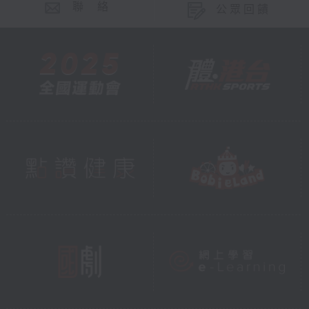
聯 絡
公眾回饋