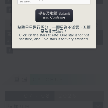
21:00)
10
seconds
提交及繼續 Submit
and Continue
0
seconds
00:00
52:32
點擊星星進行評分：一顆星為不滿意，五顆
of
星為非常滿意。
52
第二部份 Part 2 (HKT 21:04 -
Click on the stars to rate: One star is for not
minutes,
satisfied, and Five stars is for very satisfied.
22:00)
32
seconds
重溫
CATCHUP
07 - 08
2026