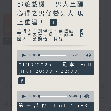
部遊戲機 + 男人至醒
心得之男仔變男人 馬
上重溫！
守下留情
電台直播
主持人：劉偉恒、梁禮勤、何
亨、周家怡、阿一、的神、德
國人、葉韻怡、拔絲
聯絡
所有集數
0
seconds
00:00
1:42:41
of
您喜歡這個節目嗎?
1
01/10/2025 - 足本 Full
hour,
(HKT 20:00 - 22:00)
42
簡介
GIST
minutes,
41
seconds
主持人：劉偉恒、梁禮勤、何亨、周家怡、阿
0
一、的神、德國人、葉韻怡、拔絲
seconds
00:00
50:40
守下留情大陣仗，星期一至五晚上八至十，放下
of
50
第一部份 Part 1 (HKT
煩囂心情，一起重拾昔日情懷。
minutes,