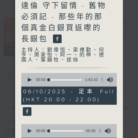
達倫 守下留情 - 舊物
必須記 - 那些年的那
個真金白銀買返嚟的
長銀包
守下留情
電台直播
主持人：劉偉恒、梁禮勤、何
聯絡
所有集數
亨、周家怡、阿一、的神、德
國人、葉韻怡、拔絲
您喜歡這個節目嗎?
0
seconds
00:00
1:43:10
of
1
06/10/2025 - 足本 Full
簡介
GIST
hour,
(HKT 20:00 - 22:00)
43
minutes,
主持人：劉偉恒、梁禮勤、何亨、周家怡、阿
10
seconds
一、的神、德國人、葉韻怡、拔絲
守下留情大陣仗，星期一至五晚上八至十，放下
0
煩囂心情，一起重拾昔日情懷。
seconds
00:00
50:30
of