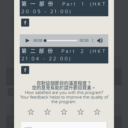
50
第一部份 Part 1 (HKT
minutes,
20:05 - 21:00)
30
seconds
最新
LATEST
0
seconds
00:00
52:50
07/08/2026
of
52
守下留情
第二部份 Part 2 (HKT
minutes,
0
21:04 - 22:00)
50
seconds
00:00
1:50:59
seconds
of
1
07/08/2026 - 足本 Full (HKT
hour,
20:05 - 22:00)
50
您對這個節目的滿意程度？
minutes,
您的意見有助於提升節目質素。
59
How satisfied are you with this program?
seconds
Your feedback helps to improve the quality of
the program.
0
seconds
00:00
55:10
☆
☆
☆
☆
☆
of
55
第一部份 Part 1 (HKT 20:05 -
minutes,