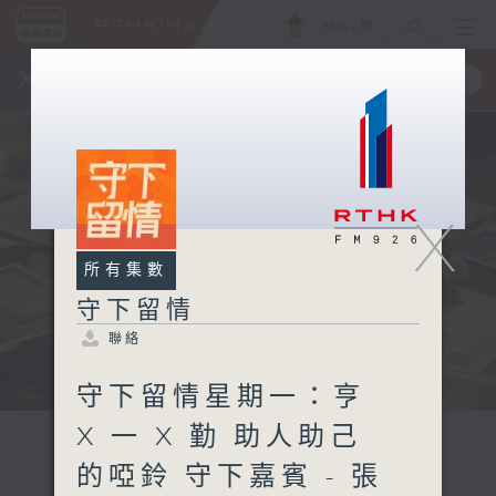
ENG
/
簡
×
全新 RTHK On The Go
取得
一手掌握 RTHK 電台、電視節目
X
所有集數
守下留情
聯絡
守下留情星期一：亨
X 一 X 勤 助人助己
的啞鈴 守下嘉賓 - 張