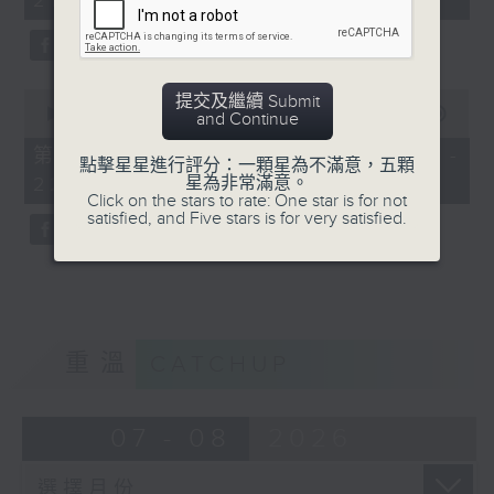
21:00)
10
seconds
0
提交及繼續 Submit
seconds
00:00
56:09
and Continue
of
56
第二部份 Part 2 (HKT 21:04 -
點擊星星進行評分：一顆星為不滿意，五顆
minutes,
星為非常滿意。
22:00)
9
Click on the stars to rate: One star is for not
seconds
satisfied, and Five stars is for very satisfied.
重溫
CATCHUP
07 - 08
2026