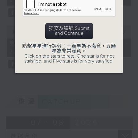
21:00)
20
seconds
0
提交及繼續 Submit
seconds
00:00
52:03
and Continue
of
52
第二部份 Part 2 (HKT 21:04 -
點擊星星進行評分：一顆星為不滿意，五顆
minutes,
星為非常滿意。
22:00)
3
Click on the stars to rate: One star is for not
seconds
satisfied, and Five stars is for very satisfied.
重溫
CATCHUP
07 - 08
2026