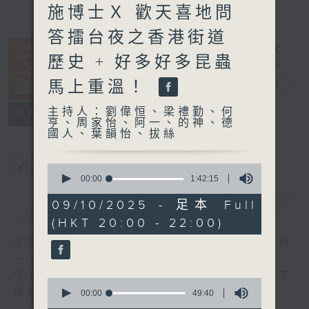
施博士Ｘ 歡天喜地問
答擂台夜之香港街道
歷史 + 好多好多昆蟲
馬上重溫！
守下留情
電台直播
主持人：劉偉恒、梁禮勤、何
聯絡
所有集數
亨、周家怡、阿一、的神、德
國人、葉韻怡、拔絲
您喜歡這個節目嗎?
0
seconds
00:00
1:42:15
of
1
09/10/2025 - 足本 Full
簡介
GIST
hour,
(HKT 20:00 - 22:00)
42
minutes,
主持人：劉偉恒、梁禮勤、何亨、周家怡、阿
15
seconds
一、的神、德國人、葉韻怡、拔絲
守下留情大陣仗，星期一至五晚上八至十，放下
0
煩囂心情，一起重拾昔日情懷。
seconds
00:00
49:40
of