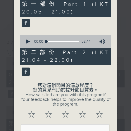
49
第一部份 Part 1 (HKT
minutes,
20:05 - 21:00)
40
seconds
最新
LATEST
0
seconds
00:00
52:44
07/08/2026
of
52
守下留情
第二部份 Part 2 (HKT
minutes,
0
21:04 - 22:00)
44
seconds
00:00
1:41:14
seconds
of
1
07/08/2026 - 足本 Full (HKT
hour,
20:00 - 22:00)
41
您對這個節目的滿意程度？
minutes,
您的意見有助於提升節目質素。
14
How satisfied are you with this program?
seconds
Your feedback helps to improve the quality of
the program.
0
seconds
00:00
49:20
☆
☆
☆
☆
☆
of
49
第一部份 Part 1 (HKT 20:05 -
minutes,