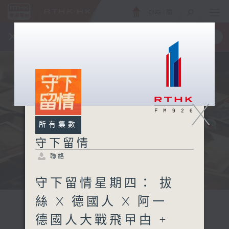
ENG
/
簡
×
全新 RTHK On The Go
取得
一手掌握 RTHK 電台、電視節目
X
所有集數
守下留情
聯絡
守下留情星期四： 拔
絲 X 德國人 X 阿一
德國人大戰飛曱甴 +