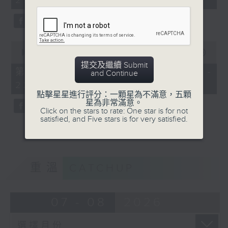
21:00)
10
seconds
0
seconds
00:00
56:09
of
提交及繼續 Submit
56
第二部份 Part 2 (HKT 21:04 -
and Continue
minutes,
22:00)
9
seconds
點擊星星進行評分：一顆星為不滿意，五顆
星為非常滿意。
Click on the stars to rate: One star is for not
satisfied, and Five stars is for very satisfied.
重溫
CATCHUP
07 - 08
2026