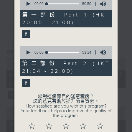
seconds
00:00
50:50
of
50
第一部份 Part 1 (HKT
minutes,
20:05 - 21:00)
最新
LATEST
50
seconds
07/08/2026
0
守下留情
seconds
00:00
53:14
of
0
53
第二部份 Part 2 (HKT
seconds
00:00
1:50:59
minutes,
of
21:04 - 22:00)
14
1
07/08/2026 - 足本 Full (HKT
seconds
hour,
20:05 - 22:00)
50
minutes,
59
您對這個節目的滿意程度？
seconds
您的意見有助於提升節目質素。
How satisfied are you with this program?
0
Your feedback helps to improve the quality of
seconds
00:00
55:10
the program.
of
55
第一部份 Part 1 (HKT 20:05 -
☆
☆
☆
☆
☆
minutes,