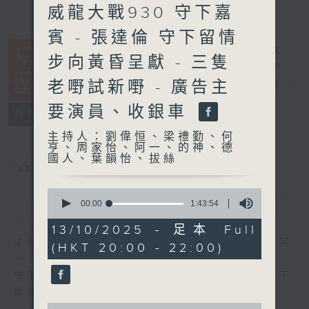
威龍大戰930 守下嘉
賓 - 張達倫 守下留情
步向黃昏呈獻 - 三隻
老嘢試新嘢 - 廣告主
守下留情
電台直播
要演員、收銀車
聯絡
所有集數
主持人：劉偉恒、梁禮勤、何
亨、周家怡、阿一、的神、德
國人、葉韻怡、拔絲
您喜歡這個節目嗎?
0
seconds
00:00
1:43:54
簡介
GIST
of
1
13/10/2025 - 足本 Full
hour,
主持人：劉偉恒、梁禮勤、何亨、周家怡、阿
(HKT 20:00 - 22:00)
43
minutes,
一、的神、德國人、葉韻怡、拔絲
54
守下留情大陣仗，星期一至五晚上八至十，放下
seconds
煩囂心情，一起重拾昔日情懷。
0