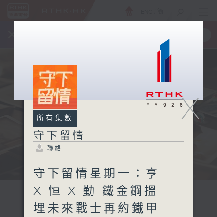
ENG
/
簡
×
全新 RTHK On The Go
取得
一手掌握 RTHK 電台、電視節目
X
所有集數
守下留情
聯絡
守下留情星期一：亨
X 恒 X 勤 鐵金鋼搵
埋未來戰士再約鐵甲