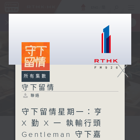
ENG
/
簡
×
全新 RTHK On The Go
取得
一手掌握 RTHK 電台、電視節目
X
所有集數
守下留情
聯絡
守下留情星期一：亨
X 勤 X 一 執輸行頭
Gentleman 守下嘉