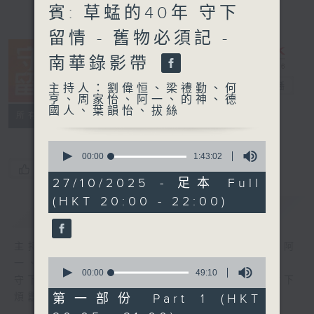
賓: 草蜢的40年 守下
留情 - 舊物必須記 -
南華錄影帶
守下留情
電台直播
主持人：劉偉恒、梁禮勤、何
亨、周家怡、阿一、的神、德
國人、葉韻怡、拔絲
聯絡
所有集數
0
seconds
00:00
1:43:02
of
您喜歡這個節目嗎?
1
27/10/2025 - 足本 Full
hour,
(HKT 20:00 - 22:00)
43
簡介
GIST
minutes,
2
seconds
主持人：劉偉恒、梁禮勤、何亨、周家怡、阿
0
一、的神、德國人、葉韻怡、拔絲
seconds
00:00
49:10
守下留情大陣仗，星期一至五晚上八至十，放下
of
49
第一部份 Part 1 (HKT
煩囂心情，一起重拾昔日情懷。
minutes,