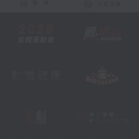
聯 絡
公眾回饋