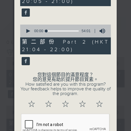
20:05 - 21:00)
10
seconds
最新
LATEST
0
seconds
00:00
54:01
of
54
第二部份 Part 2 (HKT
06/08/2026
minutes,
21:04 - 22:00)
1
守下留情
second
0
seconds
00:00
1:41:32
of
1
06/08/2026 - 足本 Full (HKT
您對這個節目的滿意程度？
hour,
您的意見有助於提升節目質素。
20:00 - 22:00)
41
How satisfied are you with this program?
minutes,
Your feedback helps to improve the quality of
32
the program.
seconds
☆
☆
☆
☆
☆
0
seconds
00:00
49:10
of
49
第一部份 Part 1 (HKT 20:05 -
minutes,