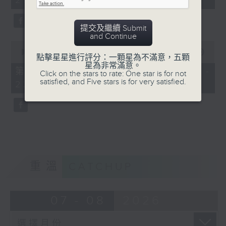
21:00)
10
seconds
提交及繼續 Submit
and Continue
0
seconds
00:00
52:32
點擊星星進行評分：一顆星為不滿意，五顆
of
星為非常滿意。
52
第二部份 Part 2 (HKT 21:04 -
Click on the stars to rate: One star is for not
minutes,
satisfied, and Five stars is for very satisfied.
22:00)
32
seconds
重溫
CATCHUP
07 - 08
2026