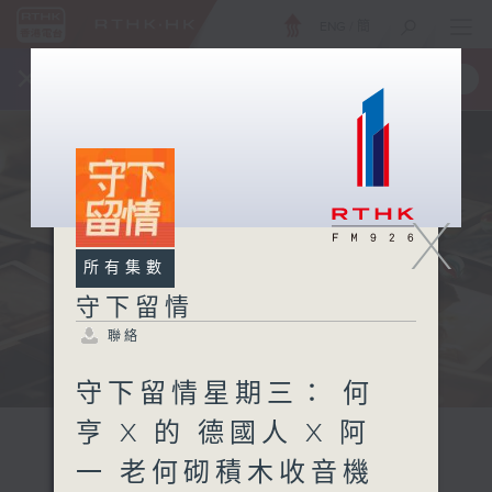
ENG
/
簡
×
全新 RTHK On The Go
取得
一手掌握 RTHK 電台、電視節目
X
所有集數
守下留情
聯絡
守下留情星期三： 何
亨 X 的 德國人 X 阿
一 老何砌積木收音機