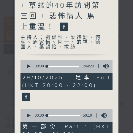
+ 草蜢的40年訪問第
三回 + 恐怖情人 馬
上重溫！
守下留情
電台直播
主持人：劉偉恒、梁禮勤、何
亨、周家怡、阿一、的神、德
國人、葉韻怡、拔絲
聯絡
所有集數
0
seconds
00:00
1:44:23
of
您喜歡這個節目嗎?
1
29/10/2025 - 足本 Full
hour,
(HKT 20:00 - 22:00)
44
簡介
GIST
minutes,
23
seconds
主持人：劉偉恒、梁禮勤、何亨、周家怡、阿
0
一、的神、德國人、葉韻怡、拔絲
seconds
00:00
50:10
守下留情大陣仗，星期一至五晚上八至十，放下
of
50
第一部份 Part 1 (HKT
煩囂心情，一起重拾昔日情懷。
minutes,