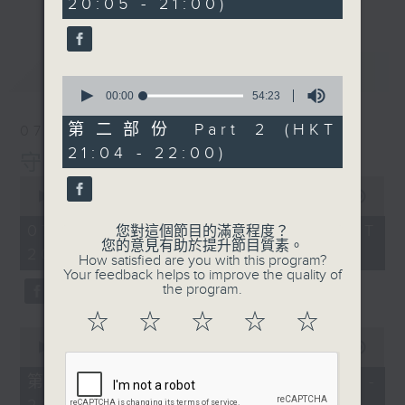
20:05 - 21:00)
10
seconds
最新
LATEST
0
seconds
00:00
54:23
of
54
第二部份 Part 2 (HKT
07/08/2026
minutes,
21:04 - 22:00)
23
守下留情
seconds
0
seconds
00:00
1:41:14
of
1
07/08/2026 - 足本 Full (HKT
您對這個節目的滿意程度？
hour,
您的意見有助於提升節目質素。
20:00 - 22:00)
41
How satisfied are you with this program?
minutes,
Your feedback helps to improve the quality of
14
the program.
seconds
☆
☆
☆
☆
☆
0
seconds
00:00
49:20
of
49
第一部份 Part 1 (HKT 20:05 -
minutes,