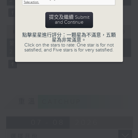
21:00)
20
seconds
提交及繼續 Submit
and Continue
0
seconds
00:00
52:03
點擊星星進行評分：一顆星為不滿意，五顆
of
星為非常滿意。
52
第二部份 Part 2 (HKT 21:04 -
Click on the stars to rate: One star is for not
minutes,
satisfied, and Five stars is for very satisfied.
22:00)
3
seconds
重溫
CATCHUP
07 - 08
2026