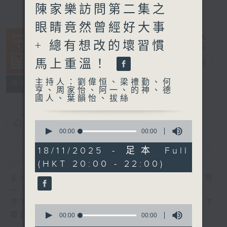
陳家樂訪問第二集之
眼睛竟然曾經好大事
+ 總有想改的壞習慣
馬上重溫！
守下留情
電台直播
主持人：劉偉恒、梁禮勤、何
聯絡
所有集數
亨、周家怡、阿一、的神、德
國人、葉韻怡、拔絲
您喜歡這個節目嗎?
0
seconds
00:00
00:00
of
0
18/11/2025 - 足本 Full
簡介
GIST
seconds
(HKT 20:00 - 22:00)
主持人：劉偉恒、梁禮勤、何亨、周家怡、阿
一、的神、德國人、葉韻怡、拔絲
守下留情大陣仗，星期一至五晚上八至十，放下
0
煩囂心情，一起重拾昔日情懷。
seconds
00:00
00:00
of