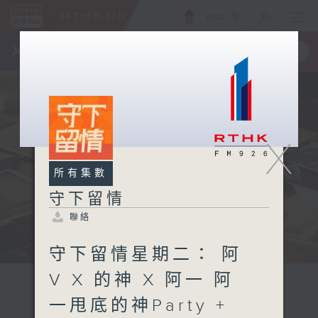
ENG
/
簡
×
全新 RTHK On The Go
取得
一手掌握 RTHK 電台、電視節目
X
所有集數
守下留情
聯絡
守下留情星期二： 阿
V X 的神 X 阿一 阿
一甩底的神Party +