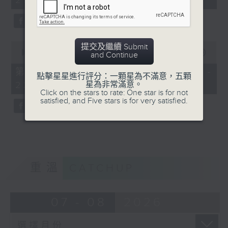
21:00)
20
seconds
0
提交及繼續 Submit
seconds
00:00
52:03
and Continue
of
52
第二部份 Part 2 (HKT 21:04 -
點擊星星進行評分：一顆星為不滿意，五顆
minutes,
星為非常滿意。
22:00)
3
Click on the stars to rate: One star is for not
seconds
satisfied, and Five stars is for very satisfied.
重溫
CATCHUP
07 - 08
2026