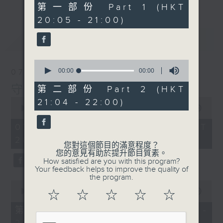
0
第一部份 Part 1 (HKT
seconds
20:05 - 21:00)
最新
LATEST
0
seconds
00:00
00:00
07/08/2026
of
0
守下留情
第二部份 Part 2 (HKT
seconds
0
21:04 - 22:00)
seconds
00:00
1:41:14
of
1
07/08/2026 - 足本 Full (HKT
hour,
20:00 - 22:00)
41
您對這個節目的滿意程度？
minutes,
您的意見有助於提升節目質素。
14
How satisfied are you with this program?
seconds
Your feedback helps to improve the quality of
the program.
0
seconds
00:00
49:20
☆
☆
☆
☆
☆
of
49
第一部份 Part 1 (HKT 20:05 -
minutes,