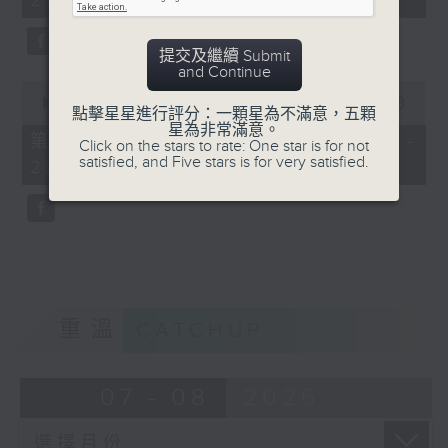
21:00)
0
seconds
提交及繼續 Submit
and Continue
0
seconds
00:00
56:09
點擊星星進行評分：一顆星為不滿意，五顆
of
星為非常滿意。
56
第二部份 Part 2 (HKT 21:04 -
Click on the stars to rate: One star is for not
minutes,
satisfied, and Five stars is for very satisfied.
22:00)
9
seconds
重溫
CATCHUP
07 - 08
2026