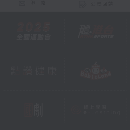
聯 絡
公眾回饋