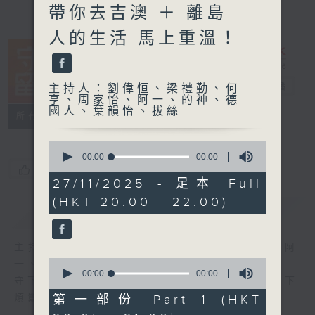
帶你去吉澳 ＋ 離島
人的生活 馬上重溫！
守下留情
電台直播
主持人：劉偉恒、梁禮勤、何
亨、周家怡、阿一、的神、德
國人、葉韻怡、拔絲
聯絡
所有集數
0
seconds
00:00
00:00
of
您喜歡這個節目嗎?
0
27/11/2025 - 足本 Full
seconds
(HKT 20:00 - 22:00)
簡介
GIST
主持人：劉偉恒、梁禮勤、何亨、周家怡、阿
0
一、的神、德國人、葉韻怡、拔絲
seconds
00:00
00:00
守下留情大陣仗，星期一至五晚上八至十，放下
of
0
第一部份 Part 1 (HKT
煩囂心情，一起重拾昔日情懷。
seconds