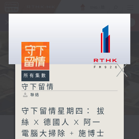
ENG
/
簡
×
全新 RTHK On The Go
取得
一手掌握 RTHK 電台、電視節目
X
所有集數
守下留情
聯絡
守下留情星期四： 拔
絲 X 德國人 X 阿一
電腦大掃除 + 施博士