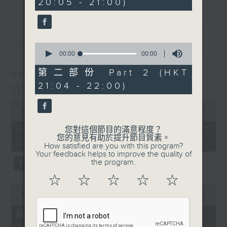
20:05 - 21:00)
最新
LATEST
0
seconds
00:00
00:00
of
0
第二部份 Part 2 (HKT
06/08/2026
seconds
21:04 - 22:00)
守下留情
0
seconds
00:00
1:50:59
of
1
06/08/2026 - 足本 Full (HKT
您對這個節目的滿意程度？
hour,
您的意見有助於提升節目質素。
20:05 - 22:00)
50
How satisfied are you with this program?
minutes,
Your feedback helps to improve the quality of
59
the program.
seconds
☆
☆
☆
☆
☆
0
seconds
00:00
55:00
of
55
第一部份 Part 1 (HKT 20:05 -
minutes,