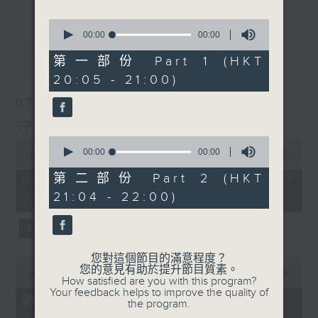
0
seconds
00:00
00:00
of
最新
LATEST
0
第一部份 Part 1 (HKT
seconds
20:05 - 21:00)
07/08/2026
守下留情
0
0
seconds
00:00
00:00
seconds
00:00
1:50:59
of
of
0
第二部份 Part 2 (HKT
1
07/08/2026 - 足本 Full (HKT
seconds
hour,
21:04 - 22:00)
20:05 - 22:00)
50
minutes,
59
seconds
您對這個節目的滿意程度？
0
您的意見有助於提升節目質素。
seconds
00:00
55:10
How satisfied are you with this program?
of
Your feedback helps to improve the quality of
55
第一部份 Part 1 (HKT 20:05 -
the program.
minutes,