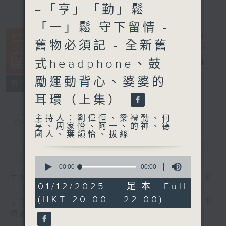
=「亨」「勤」鬆
「一」鬆 守下留情 -
舊物必須記 - 全新舊
式headphone、鼓
守下留情
電台直播
勵運動背心、婆婆的
聯絡
所有集數
耳環（上集）
主持人：劉偉恒、梁禮勤、何
您喜歡這個節目嗎?
亨、周家怡、阿一、的神、德
國人、葉韻怡、拔絲
簡介
GIST
0
seconds
00:00
00:00
of
主持人：劉偉恒、梁禮勤、何亨、周家怡、阿
0
01/12/2025 - 足本 Full
一、的神、德國人、葉韻怡、拔絲
seconds
(HKT 20:00 - 22:00)
守下留情大陣仗，星期一至五晚上八至十，放下
煩囂心情，一起重拾昔日情懷。