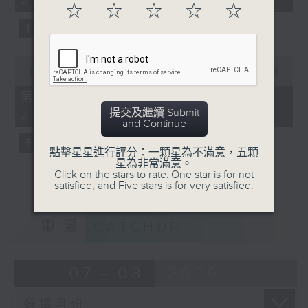
21:00)
10
☆
☆
☆
☆
☆
seconds
0
seconds
00:00
56:09
of
56
第二部份 Part 2 (HKT 21:04 -
minutes,
提交及繼續 Submit
22:00)
9
and Continue
seconds
點擊星星進行評分：一顆星為不滿意，五顆
星為非常滿意。
Click on the stars to rate: One star is for not
satisfied, and Five stars is for very satisfied.
重溫
CATCHUP
07 - 08
2026