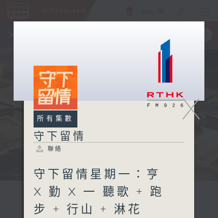
ENG
/
簡
×
全新 RTHK On The Go
取得
一手掌握 RTHK 電台、電視節目
X
所有集數
守下留情
聯絡
守下留情星期一：亨
X 勤 X 一 聽歌 + 跑
步 + 行山 + 淋花