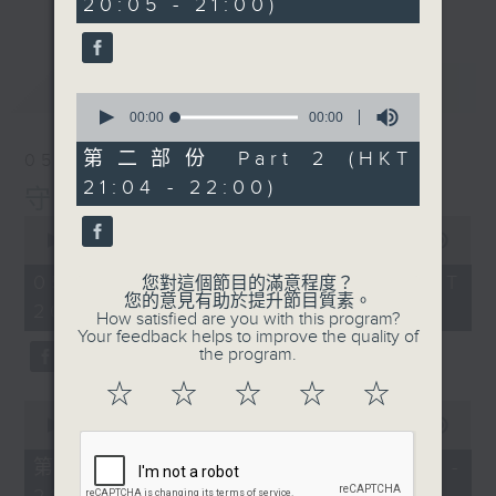
20:05 - 21:00)
最新
LATEST
0
seconds
00:00
00:00
of
0
第二部份 Part 2 (HKT
05/08/2026
seconds
21:04 - 22:00)
守下留情
0
seconds
00:00
1:51:00
of
1
05/08/2026 - 足本 Full (HKT
您對這個節目的滿意程度？
hour,
您的意見有助於提升節目質素。
20:05 - 22:00)
51
How satisfied are you with this program?
minutes,
Your feedback helps to improve the quality of
0
the program.
seconds
☆
☆
☆
☆
☆
0
seconds
00:00
55:10
of
55
第一部份 Part 1 (HKT 20:05 -
minutes,