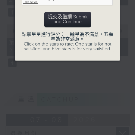
21:00)
10
seconds
提交及繼續 Submit
and Continue
0
seconds
00:00
56:10
點擊星星進行評分：一顆星為不滿意，五顆
of
星為非常滿意。
56
第二部份 Part 2 (HKT 21:04 -
Click on the stars to rate: One star is for not
minutes,
satisfied, and Five stars is for very satisfied.
22:00)
10
seconds
重溫
CATCHUP
07 - 08
2026