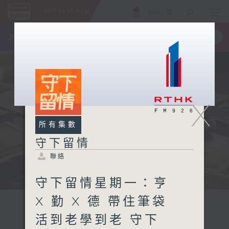
ENG
/
簡
×
全新 RTHK On The Go
取得
一手掌握 RTHK 電台、電視節目
X
所有集數
守下留情
聯絡
守下留情星期一：亨
X 勤 X 德 帶住筆袋
活到老學到老 守下