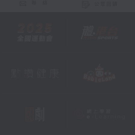
聯 絡
公眾回饋