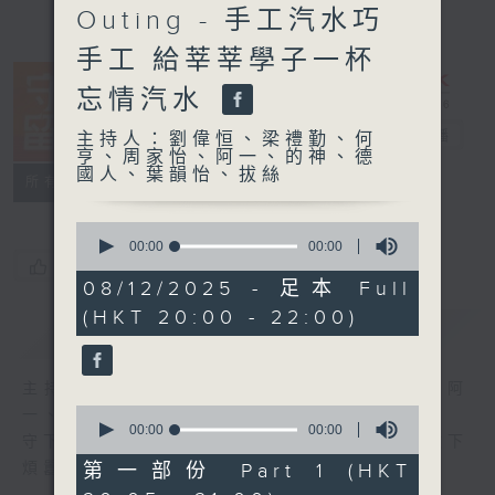
Outing - 手工汽水巧
手工 給莘莘學子一杯
忘情汽水
守下留情
電台直播
主持人：劉偉恒、梁禮勤、何
亨、周家怡、阿一、的神、德
國人、葉韻怡、拔絲
聯絡
所有集數
0
seconds
00:00
00:00
of
您喜歡這個節目嗎?
0
08/12/2025 - 足本 Full
seconds
(HKT 20:00 - 22:00)
簡介
GIST
主持人：劉偉恒、梁禮勤、何亨、周家怡、阿
0
一、的神、德國人、葉韻怡、拔絲
seconds
00:00
00:00
守下留情大陣仗，星期一至五晚上八至十，放下
of
0
第一部份 Part 1 (HKT
煩囂心情，一起重拾昔日情懷。
seconds