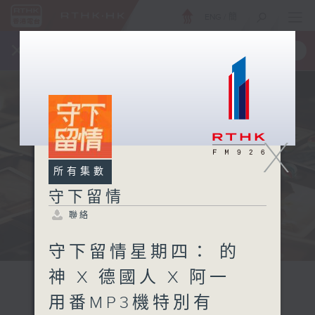
ENG
/
簡
×
全新 RTHK On The Go
取得
一手掌握 RTHK 電台、電視節目
X
所有集數
守下留情
聯絡
守下留情星期四： 的
神 X 德國人 X 阿一
用番MP3機特別有