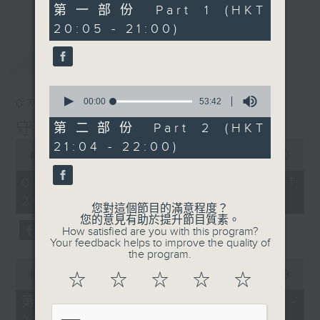
49
第一部份 Part 1 (HKT
minutes,
20:05 - 21:00)
50
seconds
最新
LATEST
0
seconds
00:00
53:42
07/08/2026
of
53
守下留情
第二部份 Part 2 (HKT
minutes,
0
21:04 - 22:00)
42
seconds
00:00
1:50:59
seconds
of
1
07/08/2026 - 足本 Full (HKT
hour,
20:05 - 22:00)
50
您對這個節目的滿意程度？
minutes,
您的意見有助於提升節目質素。
59
How satisfied are you with this program?
seconds
Your feedback helps to improve the quality of
the program.
0
seconds
00:00
55:10
☆
☆
☆
☆
☆
of
55
第一部份 Part 1 (HKT 20:05 -
minutes,