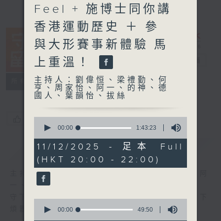
Feel + 施博士同你講
香港運動歷史 ＋ 參
與大形賽事新體驗 馬
上重溫！
守下留情
電台直播
主持人：劉偉恒、梁禮勤、何
聯絡
所有集數
亨、周家怡、阿一、的神、德
國人、葉韻怡、拔絲
您喜歡這個節目嗎?
0
seconds
00:00
1:43:23
of
1
11/12/2025 - 足本 Full
簡介
GIST
hour,
(HKT 20:00 - 22:00)
43
minutes,
主持人：劉偉恒、梁禮勤、何亨、周家怡、阿
23
seconds
一、的神、德國人、葉韻怡、拔絲
守下留情大陣仗，星期一至五晚上八至十，放下
0
煩囂心情，一起重拾昔日情懷。
seconds
00:00
49:50
of