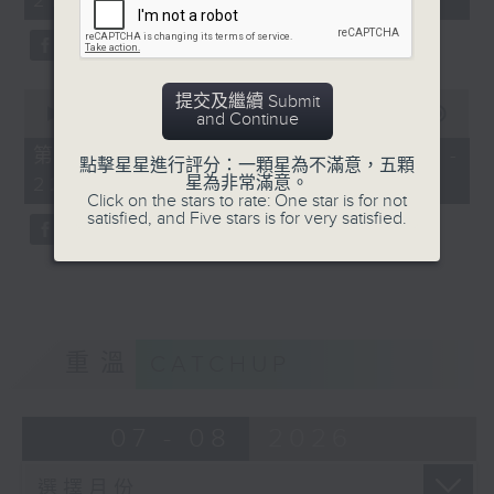
21:00)
10
seconds
0
提交及繼續 Submit
seconds
00:00
56:09
and Continue
of
56
第二部份 Part 2 (HKT 21:04 -
點擊星星進行評分：一顆星為不滿意，五顆
minutes,
星為非常滿意。
22:00)
9
Click on the stars to rate: One star is for not
seconds
satisfied, and Five stars is for very satisfied.
重溫
CATCHUP
07 - 08
2026