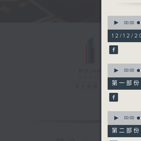
0
seconds
00:00
of
1
12/12/2
hour,
41
minutes,
33
seconds
90%
0
seconds
00:00
of
50
第一部份 P
minutes,
電台直播
10
seconds
90%
0
seconds
00:00
of
51
第二部份 P
minutes,
32