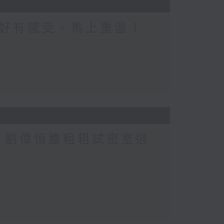
好有感受。馬上重溫！
行？劉偉恒膽粗粗試密室逃