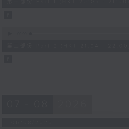
第一部份 Part 1 (HKT 20:05 - 21:00
minutes,
0
seconds
Volume
90%
0
seconds
00:00
of
56
第二部份 Part 2 (HKT 21:04 - 22:00
minutes,
9
seconds
Volume
90%
07 - 08
2026
06/08/2026