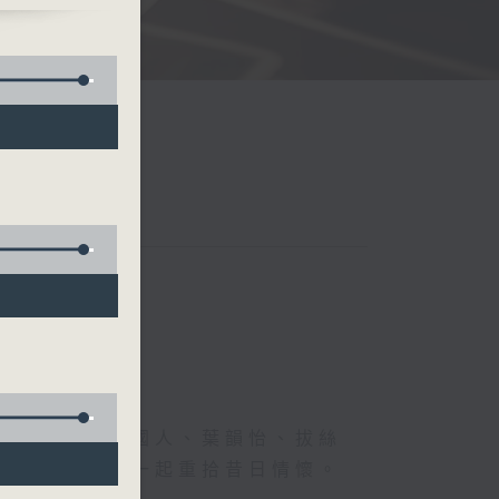
一、的神、德國人、葉韻怡、拔絲
下煩囂心情，一起重拾昔日情懷。