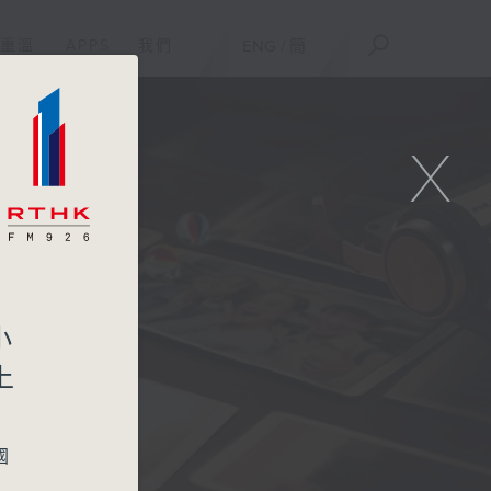
重溫
APPS
我們
ENG
/
簡
X
小
上
國