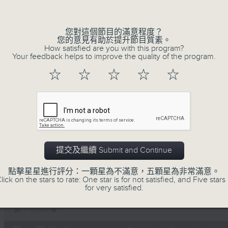
Volume
您對這個節目的滿意程度？
您的意見有助於提升節目質素。
How satisfied are you with this program?
Your feedback helps to improve the quality of the program.
☆
☆
☆
☆
☆
06/08/2026
守下留情
0
seconds
00:00
of
1
提交及繼續 Submit and Continue
06/08/2026 - 足本 Full (HKT 20:05
hour,
50
點擊星星進行評分：一顆星為不滿意，五顆星為非常滿意。
minutes,
lick on the stars to rate: One star is for not satisfied, and Five stars 
59
for very satisfied.
seconds
Volume
90%
0
seconds
00:00
of
55