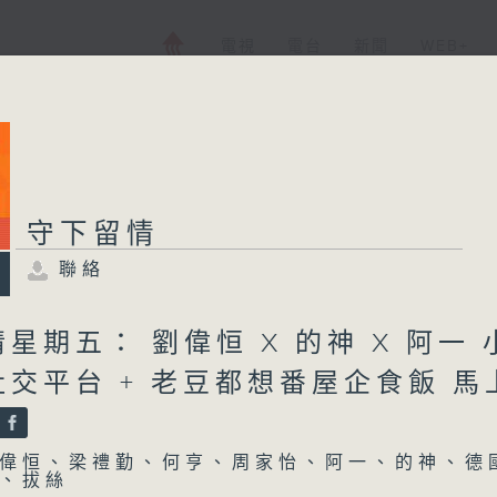
電視
電台
新聞
WEB+
守下留情
聯絡
星期五： 劉偉恒 X 的神 X 阿一 
交平台 + 老豆都想番屋企食飯 馬
偉恒、梁禮勤、何亨、周家怡、阿一、的神、德
、拔絲