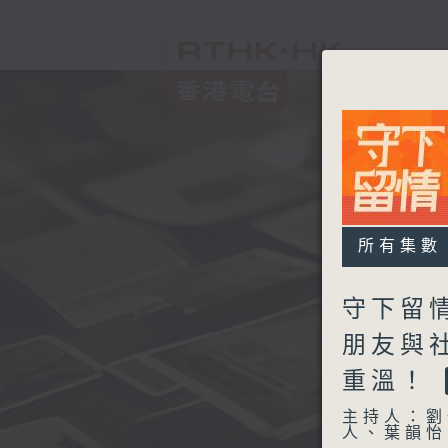
所有集數
守下留情
朋友與社
重溫！
主持人：劉
人、葉韻怡