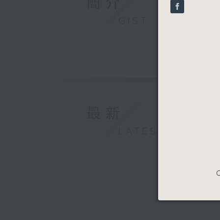
簡介
seconds
90%
GIST
最新
LATEST
C