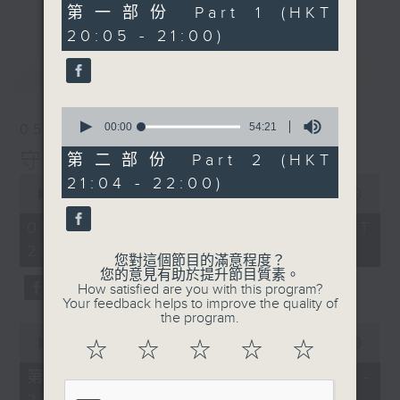
49
第一部份 Part 1 (HKT
minutes,
20:05 - 21:00)
30
seconds
最新
LATEST
0
seconds
00:00
54:21
05/08/2026
of
54
守下留情
第二部份 Part 2 (HKT
minutes,
0
21:04 - 22:00)
21
seconds
00:00
1:51:00
seconds
of
1
05/08/2026 - 足本 Full (HKT
hour,
20:05 - 22:00)
51
您對這個節目的滿意程度？
minutes,
您的意見有助於提升節目質素。
0
How satisfied are you with this program?
seconds
Your feedback helps to improve the quality of
the program.
0
seconds
00:00
55:10
☆
☆
☆
☆
☆
of
55
第一部份 Part 1 (HKT 20:05 -
minutes,