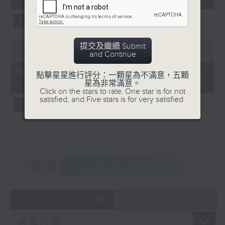
21:00)
10
seconds
0
提交及繼續 Submit
seconds
00:00
56:10
and Continue
of
56
第二部份 Part 2 (HKT 21:04 -
點擊星星進行評分：一顆星為不滿意，五顆
minutes,
星為非常滿意。
22:00)
10
Click on the stars to rate: One star is for not
seconds
satisfied, and Five stars is for very satisfied.
重溫
CATCHUP
07 - 08
2026