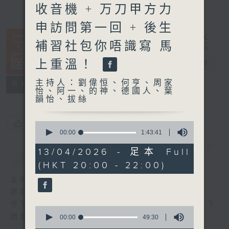
收音機 + 万刀甲方力
申訪問第一回 + 後生
補習社包你唔識寫 馬
上重溫！
守下留情
電台直播
主持人：劉偉恒、何亨、周家
聯絡
所有集數
怡、阿一、的神、德國人、葉
韻怡、拔絲
您喜歡這個節目嗎?
0
seconds
00:00
1:43:41
of
1
13/04/2026 - 足本 Full
簡介
GIST
hour,
(HKT 20:00 - 22:00)
43
minutes,
主持人：劉偉恒、何亨、周家怡、阿一、的神、
41
seconds
德國人、葉韻怡、拔絲
守下留情大陣仗，星期一至五晚上八至十，放下
0
煩囂心情，一起重拾昔日情懷。
seconds
00:00
49:30
of