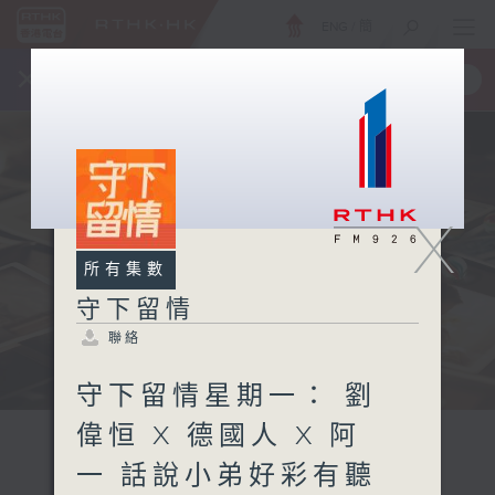
ENG
/
簡
×
全新 RTHK On The Go
取得
一手掌握 RTHK 電台、電視節目
X
所有集數
守下留情
聯絡
守下留情星期一： 劉
偉恒 X 德國人 X 阿
一 話說小弟好彩有聽