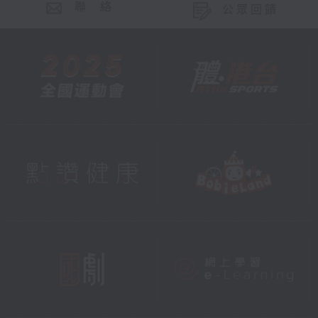
聯 絡
公眾回饋