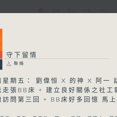
電視
電台
新聞
WEB+
守下留情
聯絡
星期五： 劉偉恒 X 的神 X 阿一 
走張BB床 + 建立良好關係之社工
訪問第三回 + BB床好多回憶 馬