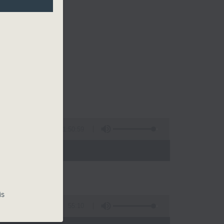
1:50:59
 - 22:00)
is
55:10