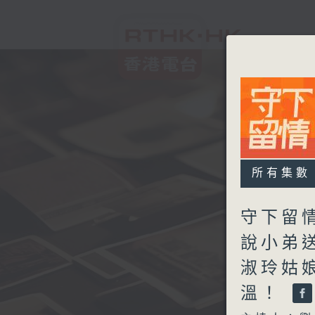
所有集數
守下留情
說小弟送
淑玲姑娘
溫！