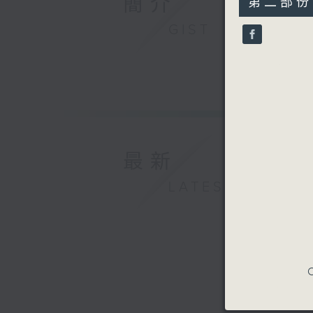
簡介
第二部份 P
minutes,
25
GIST
seconds
90%
最新
LATEST
C