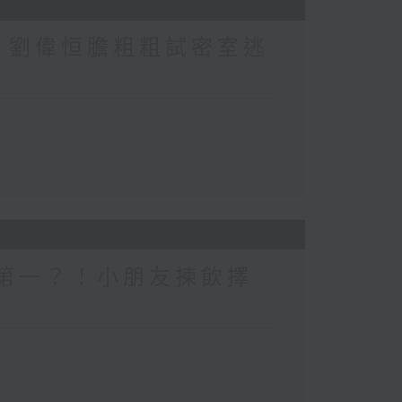
行？劉偉恒膽粗粗試密室逃
一個第一？！小朋友揀飲擇