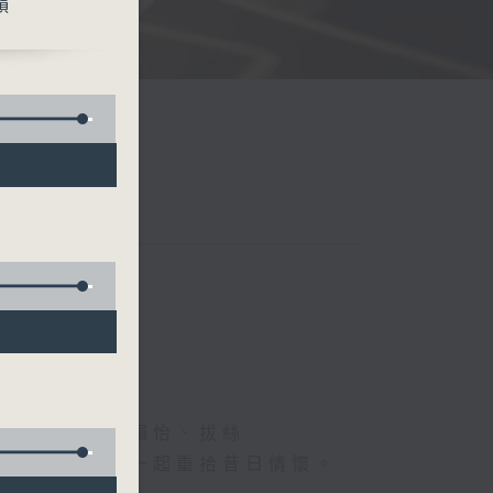
韻
、德國人、葉韻怡、拔絲
下煩囂心情，一起重拾昔日情懷。