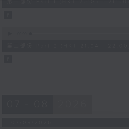
第一部份 Part 1 (HKT 20:05 - 21:00
minutes,
10
seconds
Volume
90%
0
seconds
00:00
of
56
第二部份 Part 2 (HKT 21:04 - 22:00
minutes,
9
seconds
Volume
90%
07 - 08
2026
07/08/2026