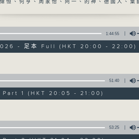
偉恒、何亨、周家怡、阿一、的神、德國人、葉
1:44:55
2026 - 足本 Full (HKT 20:00 - 22:00)
守下留情
Volume
聯絡
所有集數
51:40
art 1 (HKT 20:05 - 21:00)
您喜歡這個節目嗎?
Volume
主持人：劉偉恒、何亨、周家怡、阿一、的神
53:25
守下留情大陣仗，星期一至五晚上八至十，放