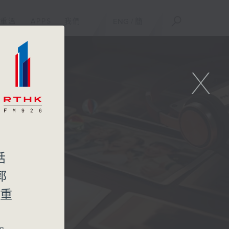
重溫
APPS
我們
ENG
/
簡
X
話
郭
上重