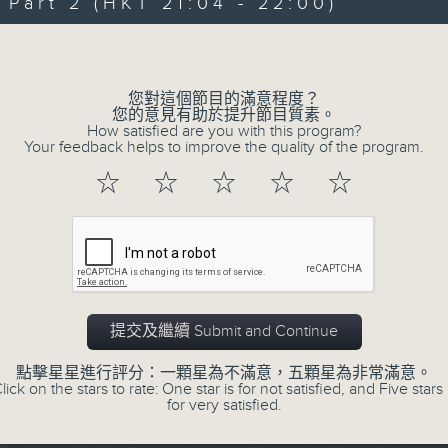
art 2 (HKT 21:04 - 22:00)
Volume
您對這個節目的滿意程度？
您的意見有助於提升節目質素。
How satisfied are you with this program?
Your feedback helps to improve the quality of the program.
07/08/2026
☆
☆
☆
☆
☆
守下留情
0
seconds
00:00
of
1
07/08/2026 - 足本 Full (HKT 20:05
hour,
50
提交及繼續 Submit and Continue
minutes,
59
seconds
Volume
點擊星星進行評分：一顆星為不滿意，五顆星為非常滿意。
90%
lick on the stars to rate: One star is for not satisfied, and Five stars 
0
for very satisfied.
seconds
00:00
of
55