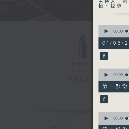
主持人：劉
怡、拔絲
0
seconds
00:00
of
1
01/05/
hour,
44
minutes,
55
seconds
90%
0
seconds
00:00
電台直播
of
51
第一部份 P
minutes,
40
seconds
90%
0
seconds
00:00
of
53