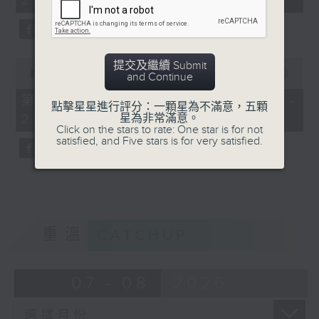
21:00)
0
提交及繼續 Submit
seconds
00:00
00:00
and Continue
of
0
第二部份 Part 2 (HKT 21:04 -
點擊星星進行評分：一顆星為不滿意，五顆
seconds
星為非常滿意。
22:00)
Click on the stars to rate: One star is for not
satisfied, and Five stars is for very satisfied.
重溫
CATCHUP
07 - 08
2026