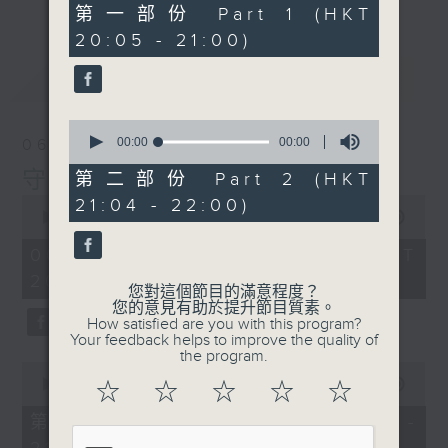
0
第一部份 Part 1 (HKT
seconds
20:05 - 21:00)
最新
LATEST
0
seconds
00:00
00:00
06/08/2026
of
0
守下留情
第二部份 Part 2 (HKT
seconds
0
21:04 - 22:00)
seconds
00:00
00:00
of
0
06/08/2026 - 足本 Full (HKT
seconds
20:00 - 22:00)
您對這個節目的滿意程度？
您的意見有助於提升節目質素。
How satisfied are you with this program?
Your feedback helps to improve the quality of
the program.
0
seconds
00:00
00:00
☆
☆
☆
☆
☆
of
0
第一部份 Part 1 (HKT 20:05 -
seconds