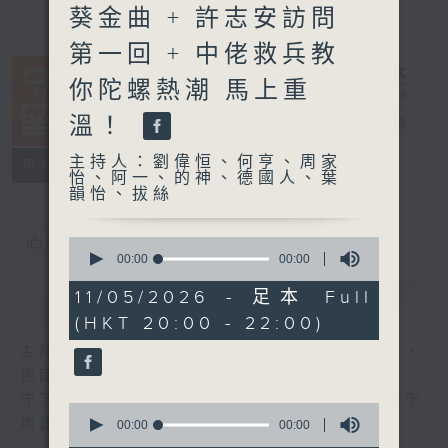
葵金曲 + 許志安訪問
第一回 + 中佬救兵教
你陀螺熱潮 馬上重
溫！
守下留情
電台直播
主持人：劉偉恒、何亨、周家
聯絡
所有集數
怡、阿一、的神、德國人、葉
韻怡、拔絲
您喜歡這個節目嗎?
0
seconds
00:00
00:00
of
0
11/05/2026 - 足本 Full
簡介
GIST
seconds
(HKT 20:00 - 22:00)
主持人：劉偉恒、何亨、周家怡、阿一、的神、
德國人、葉韻怡、拔絲
守下留情大陣仗，星期一至五晚上八至十，放下
0
煩囂心情，一起重拾昔日情懷。
seconds
00:00
00:00
of