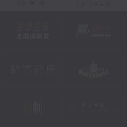
聯 絡
公眾回饋