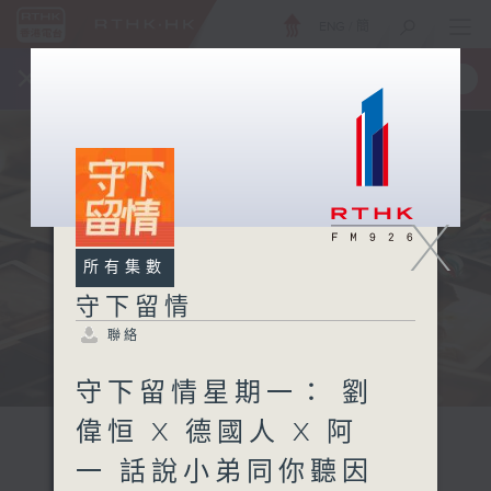
ENG
/
簡
×
全新 RTHK On The Go
取得
一手掌握 RTHK 電台、電視節目
X
所有集數
守下留情
聯絡
守下留情星期一： 劉
偉恒 X 德國人 X 阿
一 話說小弟同你聽因