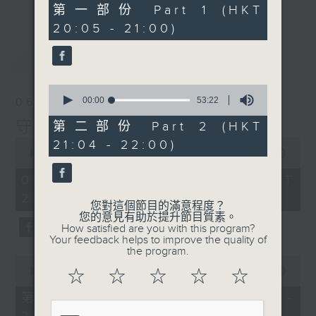
49
第一部份 Part 1 (HKT
minutes,
20:05 - 21:00)
0
seconds
最新
LATEST
0
seconds
00:00
53:22
06/08/2026
of
53
守下留情
第二部份 Part 2 (HKT
minutes,
0
21:04 - 22:00)
22
seconds
00:00
1:50:59
seconds
of
1
06/08/2026 - 足本 Full (HKT
hour,
20:05 - 22:00)
50
您對這個節目的滿意程度？
minutes,
您的意見有助於提升節目質素。
59
How satisfied are you with this program?
seconds
Your feedback helps to improve the quality of
the program.
0
seconds
00:00
55:00
☆
☆
☆
☆
☆
of
55
第一部份 Part 1 (HKT 20:05 -
minutes,