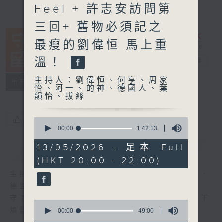
Feel + 許志安訪問第
三回+ 舊物必須記之
最瘦的劉偉恒 馬上重
溫！
守下留情
電台直播
主持人：劉偉恒、何亨、周家
聯絡
所有集數
怡、阿一、的神、德國人、葉
韻怡、拔絲
您喜歡這個節目嗎?
0
seconds
00:00
1:42:13
of
1
13/05/2026 - 足本 Full
簡介
GIST
hour,
(HKT 20:00 - 22:00)
42
minutes,
主持人：劉偉恒、何亨、周家怡、阿一、的神、
13
seconds
德國人、葉韻怡、拔絲
守下留情大陣仗，星期一至五晚上八至十，放下
0
煩囂心情，一起重拾昔日情懷。
seconds
00:00
49:00
of