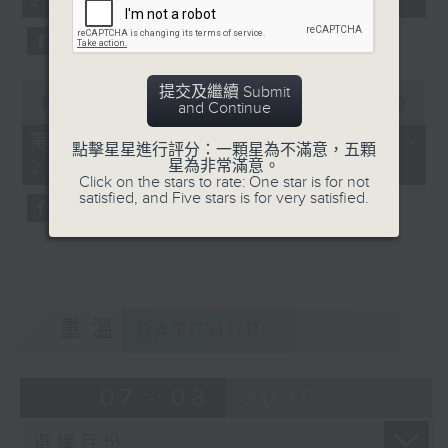
21:00)
0
seconds
0
提交及繼續 Submit
seconds
00:00
56:09
and Continue
of
56
第二部份 Part 2 (HKT 21:04 -
點擊星星進行評分：一顆星為不滿意，五顆
minutes,
星為非常滿意。
22:00)
9
Click on the stars to rate: One star is for not
seconds
satisfied, and Five stars is for very satisfied.
重溫
CATCHUP
07 - 08
2026