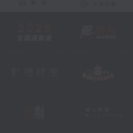
聯 絡
公眾回饋