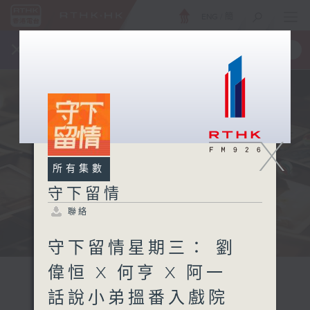
ENG
/
簡
×
全新 RTHK On The Go
取得
一手掌握 RTHK 電台、電視節目
X
所有集數
守下留情
聯絡
守下留情星期三： 劉
偉恒 X 何亨 X 阿一
話說小弟搵番入戲院