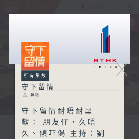
ENG
/
簡
×
全新 RTHK On The Go
取得
一手掌握 RTHK 電台、電視節目
X
所有集數
守下留情
聯絡
守下留情耐唔耐呈
獻： 朋友仔，久唔
久、傾吓偈 主持：劉