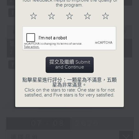
21:00)
Your feedback helps to improve the quality of
10
the program.
seconds
☆
☆
☆
☆
☆
0
seconds
00:00
56:09
of
56
第二部份 Part 2 (HKT 21:04 -
minutes,
22:00)
9
seconds
提交及繼續 Submit
and Continue
點擊星星進行評分：一顆星為不滿意，五顆
星為非常滿意。
Click on the stars to rate: One star is for not
satisfied, and Five stars is for very satisfied.
重溫
CATCHUP
07 - 08
2026