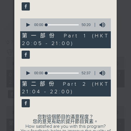
48
seconds
0
最新
LATEST
seconds
00:00
50:20
of
50
第一部份 Part 1 (HKT
minutes,
07/08/2026
20:05 - 21:00)
20
seconds
守下留情
0
seconds
00:00
1:50:59
of
0
1
seconds
00:00
52:37
07/08/2026 - 足本 Full (HKT
hour,
of
20:05 - 22:00)
50
52
第二部份 Part 2 (HKT
minutes,
minutes,
21:04 - 22:00)
59
37
seconds
seconds
0
seconds
00:00
55:10
您對這個節目的滿意程度？
of
您的意見有助於提升節目質素。
55
第一部份 Part 1 (HKT 20:05 -
How satisfied are you with this program?
minutes,