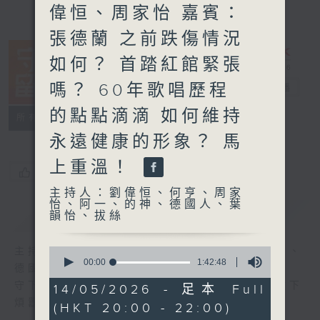
偉恒、周家怡 嘉賓：
張德蘭 之前跌傷情況
如何？ 首踏紅館緊張
嗎？ 60年歌唱歷程
守下留情
電台直播
的點點滴滴 如何維持
聯絡
所有集數
永遠健康的形象？ 馬
上重溫！
您喜歡這個節目嗎?
主持人：劉偉恒、何亨、周家
怡、阿一、的神、德國人、葉
簡介
GIST
韻怡、拔絲
0
主持人：劉偉恒、何亨、周家怡、阿一、的神、
seconds
00:00
1:42:48
德國人、葉韻怡、拔絲
of
1
守下留情大陣仗，星期一至五晚上八至十，放下
14/05/2026 - 足本 Full
hour,
煩囂心情，一起重拾昔日情懷。
(HKT 20:00 - 22:00)
42
minutes,