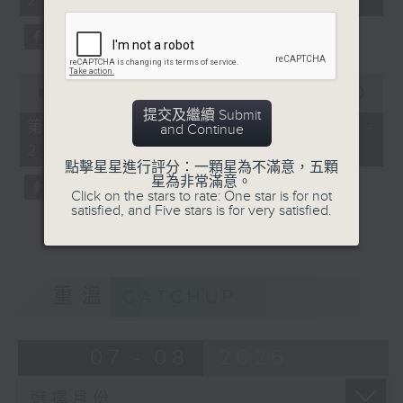
21:00)
10
seconds
0
seconds
00:00
56:09
of
提交及繼續 Submit
56
第二部份 Part 2 (HKT 21:04 -
and Continue
minutes,
22:00)
9
seconds
點擊星星進行評分：一顆星為不滿意，五顆
星為非常滿意。
Click on the stars to rate: One star is for not
satisfied, and Five stars is for very satisfied.
重溫
CATCHUP
07 - 08
2026