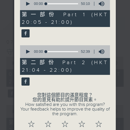
seconds
00:00
50:10
of
50
第一部份 Part 1 (HKT
minutes,
20:05 - 21:00)
最新
LATEST
10
seconds
07/08/2026
0
守下留情
seconds
00:00
52:39
of
0
52
第二部份 Part 2 (HKT
seconds
00:00
1:50:59
minutes,
of
21:04 - 22:00)
39
1
07/08/2026 - 足本 Full (HKT
seconds
hour,
20:05 - 22:00)
50
minutes,
59
您對這個節目的滿意程度？
seconds
您的意見有助於提升節目質素。
How satisfied are you with this program?
0
Your feedback helps to improve the quality of
seconds
00:00
55:10
the program.
of
55
第一部份 Part 1 (HKT 20:05 -
☆
☆
☆
☆
☆
minutes,