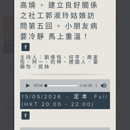
高燒 + 建立良好關係
之社工郭淑玲姑娘訪
問第五回 + 小朋友病
要冷靜 馬上重溫！
守下留情
電台直播
聯絡
所有集數
主持人：劉偉恒、何亨、周家
怡、阿一、的神、德國人、葉
韻怡、拔絲
您喜歡這個節目嗎?
0
seconds
00:00
1:42:29
簡介
GIST
of
1
15/05/2026 - 足本 Full
hour,
主持人：劉偉恒、何亨、周家怡、阿一、的神、
(HKT 20:00 - 22:00)
42
minutes,
德國人、葉韻怡、拔絲
29
守下留情大陣仗，星期一至五晚上八至十，放下
seconds
煩囂心情，一起重拾昔日情懷。
0