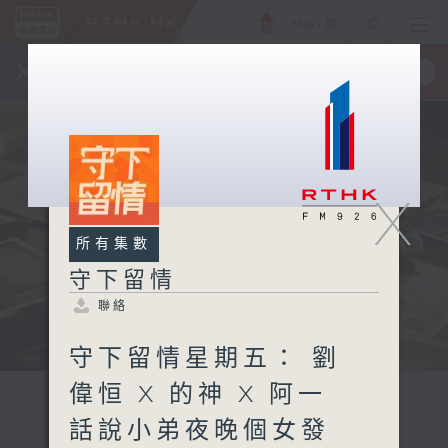
ENG
/
簡
×
全新 RTHK On The Go
取得
一手掌握 RTHK 電台、電視節目
X
所有集數
守下留情
聯絡
守下留情星期五： 劉
偉恒 X 的神 X 阿一
話說小弟夜晚個女發