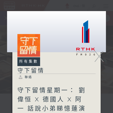
ENG
/
簡
×
全新 RTHK On The Go
取得
一手掌握 RTHK 電台、電視節目
X
所有集數
守下留情
聯絡
守下留情星期一： 劉
偉恒 X 德國人 X 阿
一 話說小弟睇憶蓮演