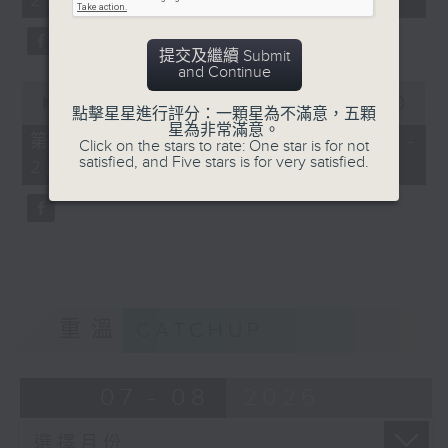
21:00)
10
seconds
提交及繼續 Submit
and Continue
0
seconds
00:00
56:09
點擊星星進行評分：一顆星為不滿意，五顆
of
星為非常滿意。
56
第二部份 Part 2 (HKT 21:04 -
Click on the stars to rate: One star is for not
minutes,
satisfied, and Five stars is for very satisfied.
22:00)
9
seconds
重溫
CATCHUP
07 - 08
2026