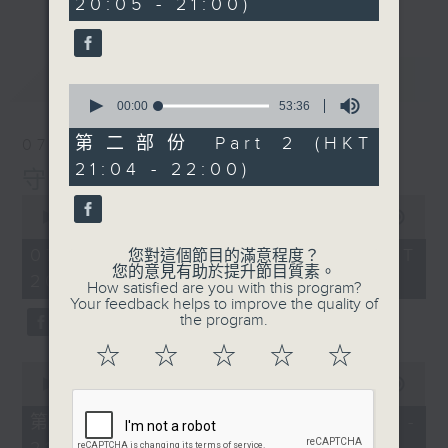
20:05 - 21:00)
40
seconds
最新
LATEST
0
seconds
00:00
53:36
of
53
第二部份 Part 2 (HKT
07/08/2026
minutes,
21:04 - 22:00)
36
守下留情
seconds
0
seconds
00:00
1:50:59
of
1
07/08/2026 - 足本 Full (HKT
您對這個節目的滿意程度？
hour,
您的意見有助於提升節目質素。
20:05 - 22:00)
50
How satisfied are you with this program?
minutes,
Your feedback helps to improve the quality of
59
the program.
seconds
☆
☆
☆
☆
☆
0
seconds
00:00
55:10
of
55
第一部份 Part 1 (HKT 20:05 -
minutes,