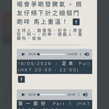
唱會爭啲發脾氣 + 朋
友仔傾下計之細個鬥
啲咩 馬上重溫！
守下留情
電台直播
主持人：劉偉恒、何亨、周家
怡、阿一、的神、德國人、葉
韻怡、拔絲
聯絡
所有集數
0
seconds
00:00
1:44:06
of
您喜歡這個節目嗎?
1
18/05/2026 - 足本 Full
hour,
(HKT 20:00 - 22:00)
44
簡介
GIST
minutes,
6
seconds
主持人：劉偉恒、何亨、周家怡、阿一、的神、
0
德國人、葉韻怡、拔絲
seconds
00:00
50:40
守下留情大陣仗，星期一至五晚上八至十，放下
of
50
第一部份 Part 1 (HKT
煩囂心情，一起重拾昔日情懷。
minutes,