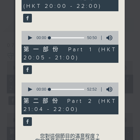
hour,
(HKT 20:00 - 22:00)
43
minutes,
32
seconds
最新
LATEST
0
seconds
00:00
50:50
of
07/08/2026
50
第一部份 Part 1 (HKT
minutes,
守下留情
20:05 - 21:00)
50
seconds
0
seconds
00:00
1:41:14
of
1
07/08/2026 - 足本 Full (HKT
hour,
0
20:00 - 22:00)
41
seconds
00:00
52:52
minutes,
of
14
52
第二部份 Part 2 (HKT
seconds
minutes,
21:04 - 22:00)
52
seconds
0
seconds
00:00
49:20
of
49
第一部份 Part 1 (HKT 20:05 -
minutes,
您對這個節目的滿意程度？