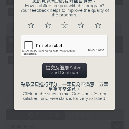
21:00)
20
您的意見有助於提升節目質素。
seconds
How satisfied are you with this program?
Your feedback helps to improve the quality of
the program.
☆
☆
☆
☆
☆
0
seconds
00:00
52:03
of
52
第二部份 Part 2 (HKT 21:04 -
minutes,
22:00)
3
seconds
提交及繼續 Submit
and Continue
點擊星星進行評分：一顆星為不滿意，五顆
星為非常滿意。
Click on the stars to rate: One star is for not
重溫
CATCHUP
satisfied, and Five stars is for very satisfied.
07 - 08
2026