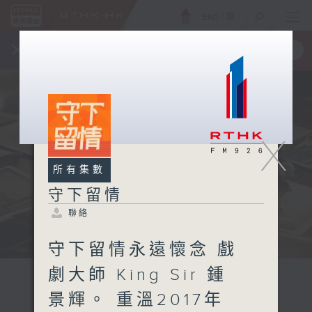
ENG
/
簡
×
全新 RTHK On The Go
取得
一手掌握 RTHK 電台、電視節目
X
所有集數
守下留情
聯絡
守下留情永遠懷念 戲
劇大師 King Sir 鍾
景輝。 重溫2017年