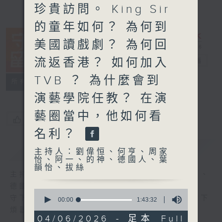
珍貴訪問。 King Sir
的童年如何？ 為何到
美國讀戲劇？ 為何回
流返香港？ 如何加入
守下留情
電台直播
TVB ？ 為什麼會到
聯絡
所有集數
演藝學院任教？ 在演
藝圈當中，他如何看
您喜歡這個節目嗎?
名利？
簡介
GIST
主持人：劉偉恒、何亨、周家
怡、阿一、的神、德國人、葉
韻怡、拔絲
主持人：劉偉恒、何亨、周家怡、阿一、的神、
德國人、葉韻怡、拔絲
0
守下留情大陣仗，星期一至五晚上八至十，放下
seconds
00:00
1:43:32
of
煩囂心情，一起重拾昔日情懷。
1
04/06/2026 - 足本 Full