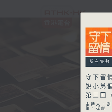
所有集數
守下留情
說小弟
第三回 
主持人：劉
怡、拔絲