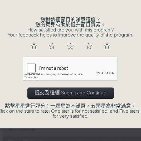
Volume
您對這個節目的滿意程度？
您的意見有助於提升節目質素。
How satisfied are you with this program?
Your feedback helps to improve the quality of the program.
☆
☆
☆
☆
☆
06/08/2026
守下留情
0
seconds
00:00
of
1
提交及繼續 Submit and Continue
06/08/2026 - 足本 Full (HKT 20:05
hour,
50
點擊星星進行評分：一顆星為不滿意，五顆星為非常滿意。
minutes,
lick on the stars to rate: One star is for not satisfied, and Five stars 
59
for very satisfied.
seconds
Volume
90%
0
seconds
00:00
of
55