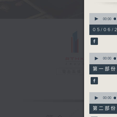
0
seconds
00:00
of
1
05/06/
hour,
41
minutes,
2
seconds
90%
0
seconds
00:00
of
49
第一部份 P
minutes,
電台直播
10
seconds
90%
0
seconds
00:00
of
52
第二部份 P
minutes,
2