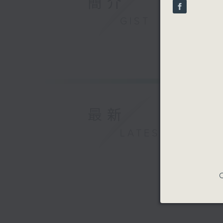
簡介
seconds
90%
GIST
最新
LATEST
C