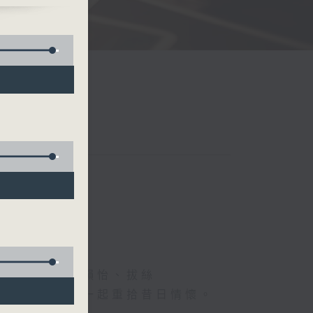
、德國人、葉韻怡、拔絲
下煩囂心情，一起重拾昔日情懷。