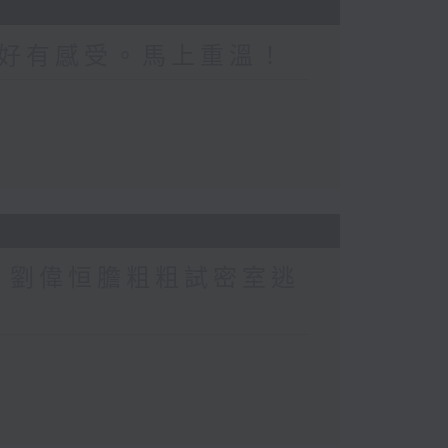
好有感受。馬上重溫！
行？劉偉恒膽粗粗試密室逃