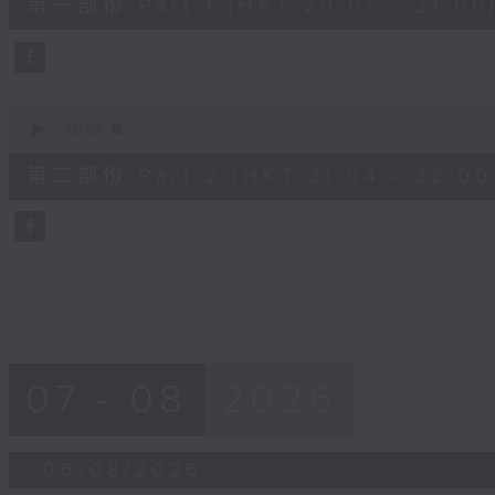
第一部份 Part 1 (HKT 20:05 - 21:00
minutes,
0
seconds
Volume
90%
0
seconds
00:00
of
56
第二部份 Part 2 (HKT 21:04 - 22:00
minutes,
9
seconds
Volume
90%
07 - 08
2026
06/08/2026