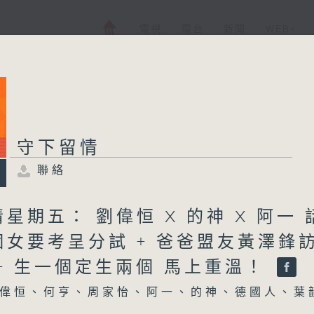
電視
電台
新聞
WEB+
守下留情
聯絡
星期五： 劉偉恒 X 的神 X 阿一 
個女要考呈分試 + 爸爸盟友黃澤鋒
+ 生一個定生兩個 馬上重溫！
偉恒、何亨、周家怡、阿一、的神、德國人、葉