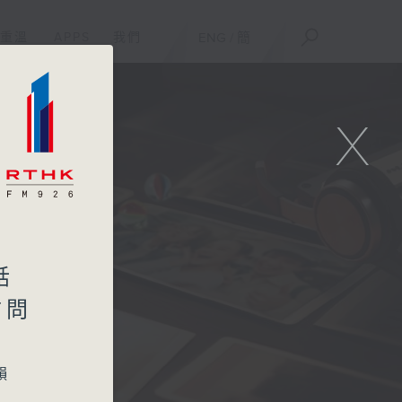
重溫
APPS
我們
ENG
/
簡
X
話
訪問
韻