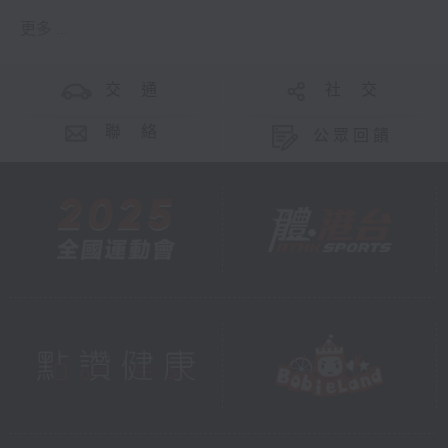
更多 ...
交 通
社 交
聯 絡
公眾回饋