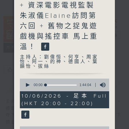
+ 資深電影電視監製
朱淑儀Elaine訪問第
六回 + 舊物之捉鬼遊
戲機與搖控車 馬上重
守下留情
電台直播
溫！
聯絡
所有集數
主持人：劉偉恒、何亨、周家
怡、阿一、的神、德國人、葉
韻怡、拔絲
您喜歡這個節目嗎?
0
seconds
00:00
1:44:04
簡介
GIST
of
1
10/06/2026 - 足本 Full
hour,
主持人：劉偉恒、何亨、周家怡、阿一、的神、
(HKT 20:00 - 22:00)
44
minutes,
德國人、葉韻怡、拔絲
4
守下留情大陣仗，星期一至五晚上八至十，放下
seconds
煩囂心情，一起重拾昔日情懷。
0