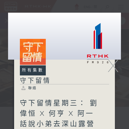
ENG
/
簡
×
全新 RTHK On The Go
取得
一手掌握 RTHK 電台、電視節目
X
所有集數
守下留情
聯絡
守下留情星期三： 劉
偉恒 X 何亨 X 阿一
話說小弟去深山露營