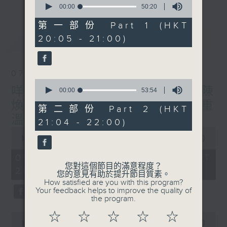
seconds
00:00
50:20
of
50
第一部份 Part 1 (HKT
minutes,
20:05 - 21:00)
最新
LATEST
20
seconds
07/08/2026
0
咩係表達藝術治療？治療師陳
seconds
00:00
53:54
of
煥婷Claudia話你知，馬上重
53
第二部份 Part 2 (HKT
minutes,
溫！
21:04 - 22:00)
54
0
seconds
seconds
00:00
1:41:14
of
1
07/08/2026 - 足本 Full (HKT
hour,
您對這個節目的滿意程度？
20:00 - 22:00)
41
您的意見有助於提升節目質素。
minutes,
How satisfied are you with this program?
14
Your feedback helps to improve the quality of
seconds
the program.
☆
☆
☆
☆
☆
0
seconds
00:00
49:20