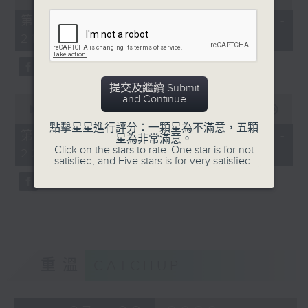
of
49
第一部份 Part 1 (HKT 20:05 -
minutes,
21:00)
20
seconds
提交及繼續 Submit
and Continue
0
seconds
00:00
52:03
of
點擊星星進行評分：一顆星為不滿意，五顆
52
第二部份 Part 2 (HKT 21:04 -
星為非常滿意。
minutes,
Click on the stars to rate: One star is for not
22:00)
3
satisfied, and Five stars is for very satisfied.
seconds
重溫
CATCHUP