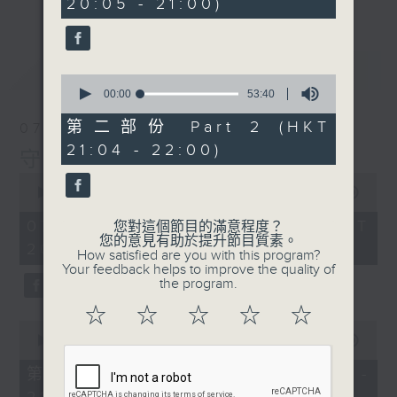
20:05 - 21:00)
10
seconds
最新
LATEST
0
seconds
00:00
53:40
of
53
第二部份 Part 2 (HKT
07/08/2026
minutes,
21:04 - 22:00)
40
守下留情
seconds
0
seconds
00:00
1:50:59
of
1
07/08/2026 - 足本 Full (HKT
您對這個節目的滿意程度？
hour,
您的意見有助於提升節目質素。
20:05 - 22:00)
50
How satisfied are you with this program?
minutes,
Your feedback helps to improve the quality of
59
the program.
seconds
☆
☆
☆
☆
☆
0
seconds
00:00
55:10
of
55
第一部份 Part 1 (HKT 20:05 -
minutes,