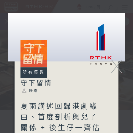
ENG
/
簡
×
全新 RTHK On The Go
取得
一手掌握 RTHK 電台、電視節目
X
所有集數
守下留情
聯絡
夏雨講述回歸港劇緣
由、首度剖析與兒子
關係 + 後生仔一齊估