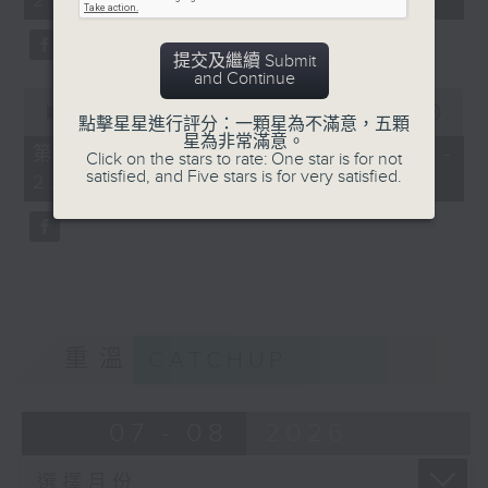
21:00)
10
seconds
提交及繼續 Submit
and Continue
0
seconds
00:00
56:09
點擊星星進行評分：一顆星為不滿意，五顆
of
星為非常滿意。
56
第二部份 Part 2 (HKT 21:04 -
Click on the stars to rate: One star is for not
minutes,
satisfied, and Five stars is for very satisfied.
22:00)
9
seconds
重溫
CATCHUP
07 - 08
2026