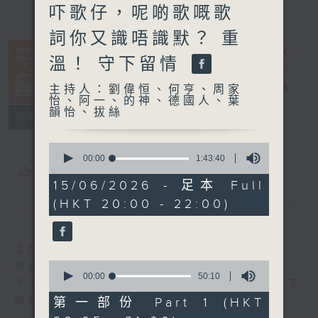
吓歌仔，呢啲歌嘅歌
詞你又識唔識默？ 重
溫！ 守下留情
守下留情
電台直播
主持人：劉偉恒、何亨、周家
怡、阿一、的神、德國人、葉
韻怡、拔絲
聯絡
所有集數
0
seconds
00:00
1:43:40
of
您喜歡這個節目嗎?
1
15/06/2026 - 足本 Full
hour,
(HKT 20:00 - 22:00)
43
簡介
GIST
minutes,
40
seconds
主持人：劉偉恒、何亨、周家怡、阿一、的神、
0
德國人、葉韻怡、拔絲
seconds
00:00
50:10
守下留情大陣仗，星期一至五晚上八至十，放下
of
50
第一部份 Part 1 (HKT
煩囂心情，一起重拾昔日情懷。
minutes,