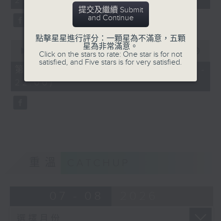
21:00)
0
seconds
提交及繼續 Submit
and Continue
點擊星星進行評分：一顆星為不滿意，五顆
0
星為非常滿意。
seconds
00:00
56:09
Click on the stars to rate: One star is for not
of
satisfied, and Five stars is for very satisfied.
56
第二部份 Part 2 (HKT 21:04 -
minutes,
22:00)
9
seconds
重溫
CATCHUP
07 - 08
2026