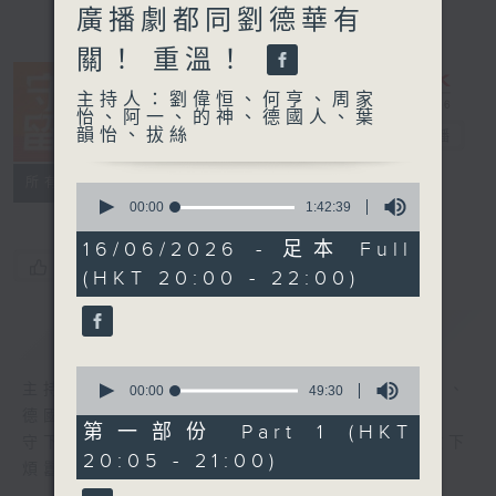
廣播劇都同劉德華有
關！ 重溫！
主持人：劉偉恒、何亨、周家
怡、阿一、的神、德國人、葉
韻怡、拔絲
守下留情
電台直播
聯絡
所有集數
0
seconds
00:00
1:42:39
of
1
16/06/2026 - 足本 Full
hour,
您喜歡這個節目嗎?
(HKT 20:00 - 22:00)
42
minutes,
39
簡介
GIST
seconds
0
主持人：劉偉恒、何亨、周家怡、阿一、的神、
seconds
00:00
49:30
of
德國人、葉韻怡、拔絲
49
第一部份 Part 1 (HKT
守下留情大陣仗，星期一至五晚上八至十，放下
minutes,
20:05 - 21:00)
30
煩囂心情，一起重拾昔日情懷。
seconds