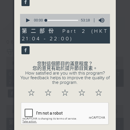
0
seconds
00:00
53:18
最新
LATEST
of
53
第二部份 Part 2 (HKT
minutes,
21:04 - 22:00)
18
06/08/2026
seconds
守下留情
0
seconds
00:00
1:50:59
您對這個節目的滿意程度？
of
您的意見有助於提升節目質素。
1
How satisfied are you with this program?
06/08/2026 - 足本 Full (HKT
hour,
Your feedback helps to improve the quality of
20:05 - 22:00)
50
the program.
minutes,
59
☆
☆
☆
☆
☆
seconds
0
seconds
00:00
55:00
of
55
第一部份 Part 1 (HKT 20:05 -
minutes,