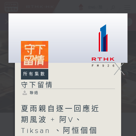
ENG
/
簡
×
全新 RTHK On The Go
取得
一手掌握 RTHK 電台、電視節目
X
所有集數
守下留情
聯絡
夏雨親自逐一回應近
期風波 + 阿V、
Tiksan 、阿恒個個