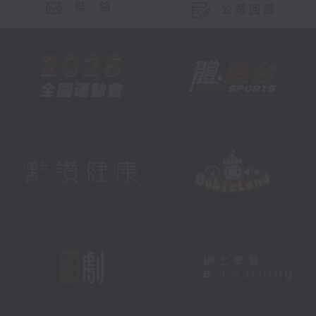
聯 絡
公眾回饋