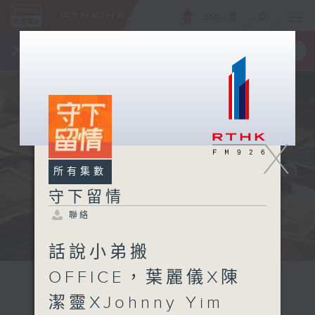
ENG
/
簡
×
全新 RTHK On The Go
取得
一手掌握 RTHK 電台、電視節目
X
所有集數
守下留情
聯絡
話說小弟搬
OFFICE，葉麗儀X陳
潔靈XJohnny Yim