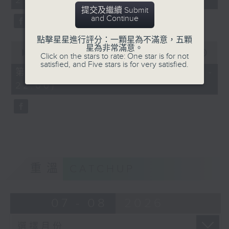
21:00)
0
seconds
提交及繼續 Submit
and Continue
點擊星星進行評分：一顆星為不滿意，五顆
0
星為非常滿意。
seconds
00:00
56:09
Click on the stars to rate: One star is for not
of
satisfied, and Five stars is for very satisfied.
56
第二部份 Part 2 (HKT 21:04 -
minutes,
22:00)
9
seconds
重溫
CATCHUP
07 - 08
2026