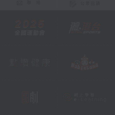
聯 絡
公眾回饋