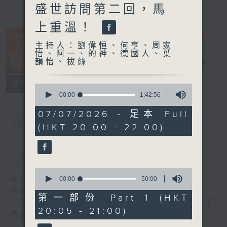
盛世訪問第二回，馬
上重溫！
主持人：劉偉恒、何亨、周家
怡、阿一、的神、德國人、葉
韻怡、拔絲
守下留情
電台直播
聯絡
所有集數
0
seconds
00:00
1:42:56
of
1
07/07/2026 - 足本 Full
hour,
您喜歡這個節目嗎?
(HKT 20:00 - 22:00)
42
minutes,
56
簡介
GIST
seconds
0
主持人：劉偉恒、何亨、周家怡、阿一、的神、
seconds
00:00
50:00
of
德國人、葉韻怡、拔絲
50
第一部份 Part 1 (HKT
守下留情大陣仗，星期一至五晚上八至十，放下
minutes,
20:05 - 21:00)
0
煩囂心情，一起重拾昔日情懷。
seconds