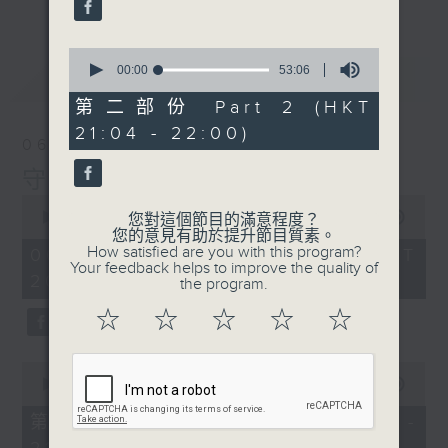
0
seconds
00:00
53:06
最新
LATEST
of
53
第二部份 Part 2 (HKT
minutes,
21:04 - 22:00)
6
06/08/2026
seconds
守下留情
0
seconds
00:00
1:50:59
您對這個節目的滿意程度？
of
您的意見有助於提升節目質素。
1
How satisfied are you with this program?
06/08/2026 - 足本 Full (HKT
hour,
Your feedback helps to improve the quality of
20:05 - 22:00)
50
the program.
minutes,
59
☆
☆
☆
☆
☆
seconds
0
seconds
00:00
55:00
of
55
第一部份 Part 1 (HKT 20:05 -
minutes,