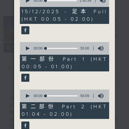
seconds
00:00
1:50:59
of
1
15/12/2025 - 足本 Full
hour,
(HKT 00:05 - 02:00)
50
minutes,
59
seconds
周末鬥秀場
電台直播
0
所有集數
seconds
00:00
55:00
of
55
第一部份 Part 1 (HKT
minutes,
00:05 - 01:00)
您喜歡這個節目嗎?
0
seconds
簡介
GIST
0
seconds
00:00
56:09
主持人：海林、蘇奭、黃梓勇
of
56
海林 — 多媒體策略師、資深瑜伽培訓導師。
第二部份 Part 2 (HKT
minutes,
精通多國語言， 興趣滿天下。
01:04 - 02:00)
9
seconds
蘇奭 — 麻省理工碩士男，經驗主義者、數據
至上。精通中外歷史文化通識。