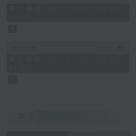
of
40
第一部份 Part 1 (HKT 22:20 -
minutes,
23:00)
0
seconds
0
seconds
00:00
56:09
of
56
第二部份 Part 2 (HKT 23:04 -
minutes,
24:00)
9
seconds
重溫
CATCHUP