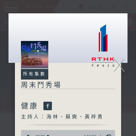
ENG
/
簡
×
全新 RTHK On The Go
取得
一手掌握 RTHK 電台、電視節目
X
所有集數
周末鬥秀場
健康
主持人：海林、蘇奭、黃梓勇
0