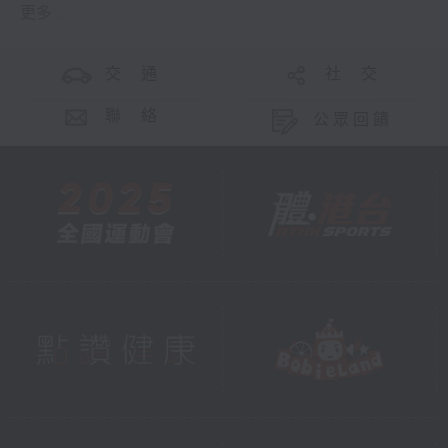
更多 ...
交 通
社 交
聯 絡
公眾回饋