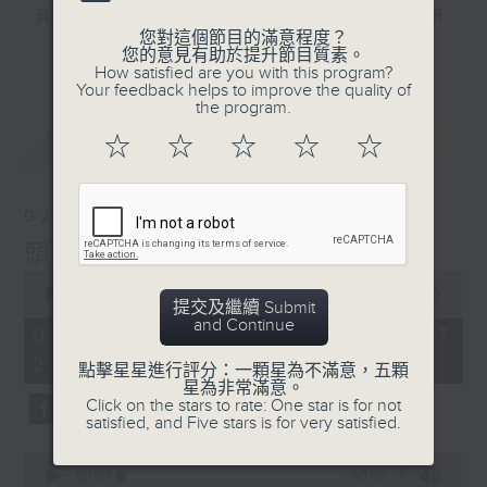
黃梓勇 — 博士級大學講師，精通中國文史研
您對這個節目的滿意程度？
究，熱愛運動和「阿美咔嘰」，資深貓奴。
更多...
您的意見有助於提升節目質素。
How satisfied are you with this program?
Your feedback helps to improve the quality of
逢星期日10點晚間新聞後至12點，三位主持
the program.
— 海林、蘇奭、黃梓勇，同聽眾一齊打開腦
最新
LATEST
☆
☆
☆
☆
☆
洞，由冷知識到社會現象，再由歷史事件到流
行文化，喺鬥「秀」場度展開一星期一次嘅腦
力大「秀」！
02/08/2026
頭髮
0
seconds
00:00
1:36:00
提交及繼續 Submit
of
and Continue
1
02/08/2026 - 足本 Full (HKT
hour,
22:20 - 24:00)
36
點擊星星進行評分：一顆星為不滿意，五顆
minutes,
星為非常滿意。
0
Click on the stars to rate: One star is for not
seconds
satisfied, and Five stars is for very satisfied.
0
seconds
00:00
40:00