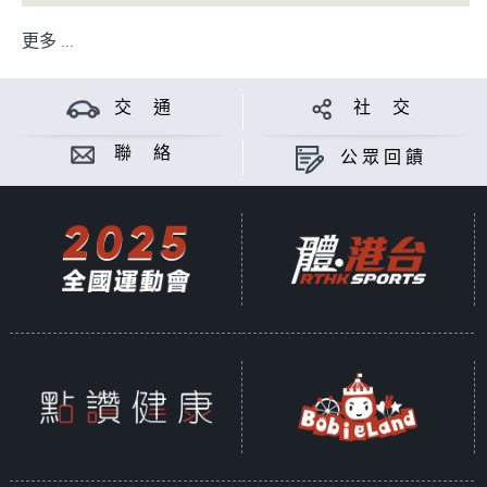
更多 ...
交 通
社 交
聯 絡
公眾回饋