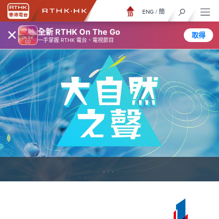
ENG
/
簡
×
全新 RTHK On The Go
取得
一手掌握 RTHK 電台、電視節目
...