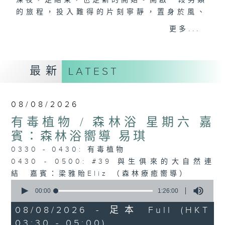
深夜，是結束，也是新的開始。開啟一段另類
的旅程，投入難得的片刻寧靜，置身於風、
樹、鳥聲之中，享受放空。
更多...
第一台播放時間
星期一至六03:30至05:00
最新
LATEST
#香港電台文教組
08/08/2026
有毒植物 / 森林浴 星期六 嘉
賓：森林浴嚮導 易琪
0330 - 0430: 有毒植物
0430 - 0500: #39 與生俱來的大自然連
結 嘉賓：梁雅貽Eliz （森林療癒嚮導）
0
seconds
00:00
1:26:00
of
1
08/08/2026 - 足本 Full (HKT
hour,
03:30 - 05:00)
26