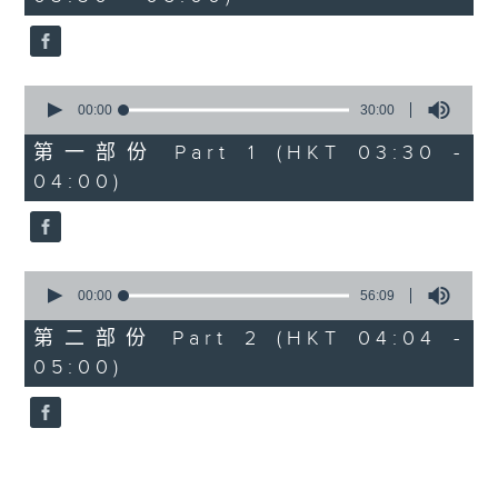
minutes,
0
seconds
0
seconds
00:00
30:00
of
30
第一部份 Part 1 (HKT 03:30 -
minutes,
04:00)
0
seconds
0
seconds
00:00
56:09
of
56
第二部份 Part 2 (HKT 04:04 -
minutes,
05:00)
9
seconds