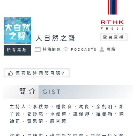
大自然之聲
電台直播
特備網頁
PODCASTS
聯絡
所有集數
您喜歡這個節目嗎?
簡介
GIST
主持人：李秋婷、鍾傑良、馮傑、余劍明、鄭
子誠、夏妙然、車淑梅、錢佩卿、羅曼穎、陳
師正、黃思蘅、廖杏茵