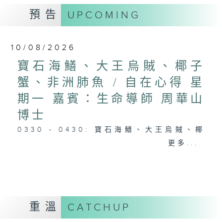
預告
UPCOMING
10/08/2026
寶石海鱔、大王烏賊、椰子
蟹、非洲肺魚 / 自在心得 星
期一 嘉賓：生命導師 周華山
博士
0330 - 0430: 寶石海鱔、大王烏賊、椰
子蟹、非洲肺魚
更多...
0430 - 0500: #17 討厭爸爸的四十幾歲
男子
重溫
CATCHUP