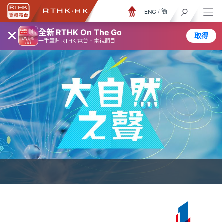
ENG
/
簡
×
全新 RTHK On The Go
取得
一手掌握 RTHK 電台、電視節目
...