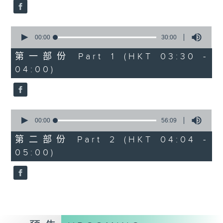
59
seconds
0
seconds
00:00
30:00
of
30
第一部份 Part 1 (HKT 03:30 -
minutes,
04:00)
0
seconds
0
seconds
00:00
56:09
of
56
第二部份 Part 2 (HKT 04:04 -
minutes,
05:00)
9
seconds