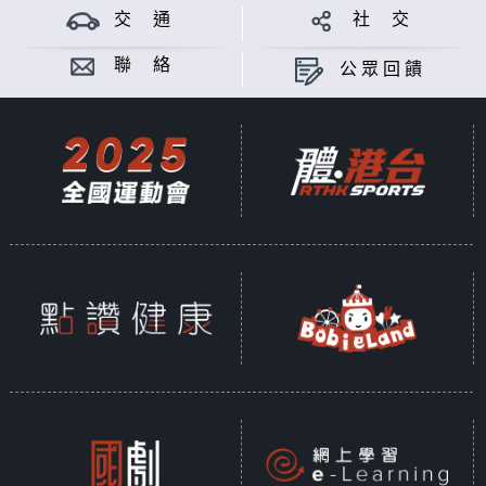
交 通
社 交
聯 絡
公眾回饋