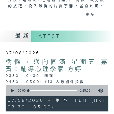
深夜，是結束，也是新的開始。開啟一段另類
的旅程，投入難得的片刻寧靜，置身於風、
樹、鳥聲之中，享受放空。
更多...
第一台播放時間
星期一至六03:30至05:00
最新
LATEST
#香港電台文教組
07/08/2026
樹懶 / 邁向圓滿 星期五 嘉
賓：輔導心理學家 方婷
0330 - 0430: 樹懶
0430 - 0500: #13 人際關係指數
0
seconds
00:00
1:25:59
of
1
07/08/2026 - 足本 Full (HKT
hour,
03:30 - 05:00)
25
minutes,