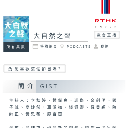
大自然之聲
電台直播
特備網頁
PODCASTS
聯絡
所有集數
您喜歡這個節目嗎?
簡介
GIST
主持人：李秋婷、鍾傑良、馮傑、余劍明、鄭
子誠、夏妙然、車淑梅、錢佩卿、羅曼穎、陳
師正、黃思蘅、廖杏茵