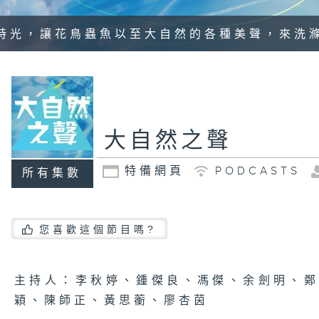
時光，讓花鳥蟲魚以至大自然的各種美聲，來洗
大自然之聲
特備網頁
PODCASTS
所有集數
您喜歡這個節目嗎?
主持人：李秋婷、鍾傑良、馮傑、余劍明、
穎、陳師正、黃思蘅、廖杏茵