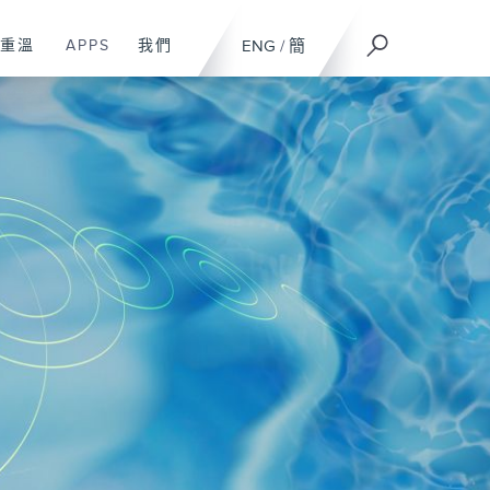
重溫
APPS
我們
ENG
/
簡