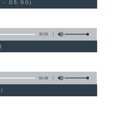
 - 05:00)
30:00
)
56:09
)