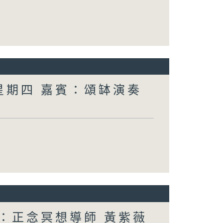
 星期四 嘉賓：頌缽演奏
賓：正念冥想導師 黃紫薇