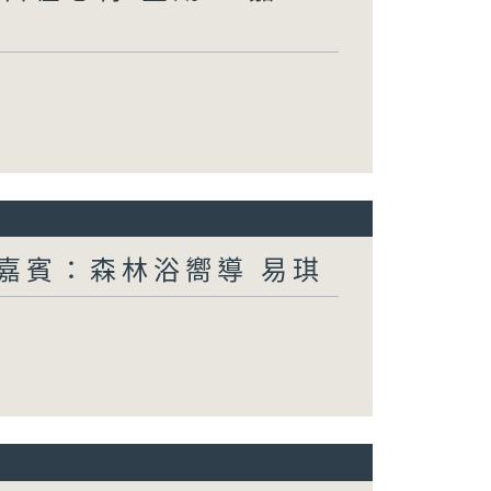
 嘉賓：森林浴嚮導 易琪