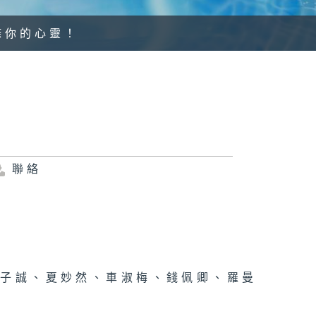
滌你的心靈！
聯絡
鄭子誠、夏妙然、車淑梅、錢佩卿、羅曼