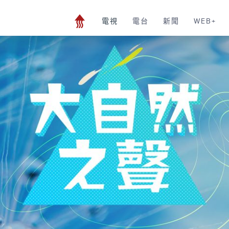
電視
電台
新聞
WEB+