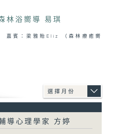
：森林浴嚮導 易琪
連結 嘉賓：梁雅貽Eliz （森林療癒嚮
：輔導心理學家 方婷