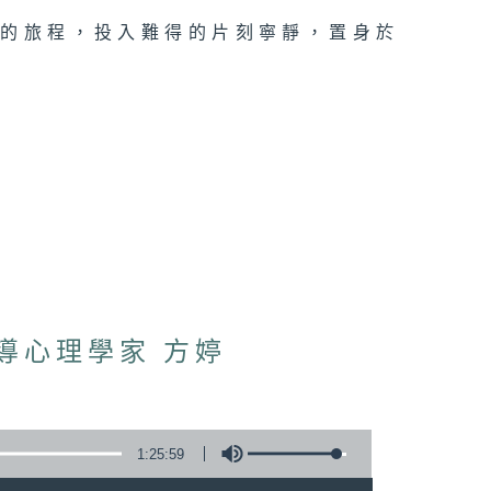
類的旅程，投入難得的片刻寧靜，置身於
輔導心理學家 方婷
1:25:59