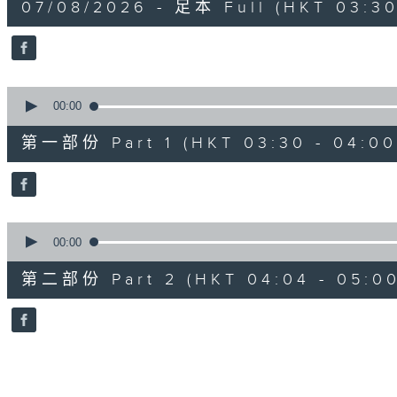
07/08/2026 - 足本 Full (HKT 03:30
hour,
25
minutes,
59
seconds
Volume
90%
0
seconds
00:00
of
30
第一部份 Part 1 (HKT 03:30 - 04:00
minutes,
0
seconds
Volume
90%
0
seconds
00:00
of
56
第二部份 Part 2 (HKT 04:04 - 05:00
minutes,
9
seconds
Volume
90%