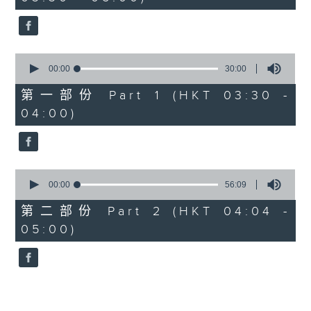
minutes,
0
seconds
0
seconds
00:00
30:00
of
30
第一部份 Part 1 (HKT 03:30 -
minutes,
04:00)
0
seconds
0
seconds
00:00
56:09
of
56
第二部份 Part 2 (HKT 04:04 -
minutes,
05:00)
9
seconds