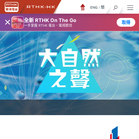
ENG
/
簡
×
全新 RTHK On The Go
取得
一手掌握 RTHK 電台、電視節目
...