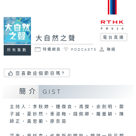
大自然之聲
電台直播
特備網頁
PODCASTS
聯絡
所有集數
您喜歡這個節目嗎?
簡介
GIST
主持人：李秋婷、鍾傑良、馮傑、余劍明、鄭
子誠、夏妙然、車淑梅、錢佩卿、羅曼穎、陳
師正、黃思蘅、廖杏茵