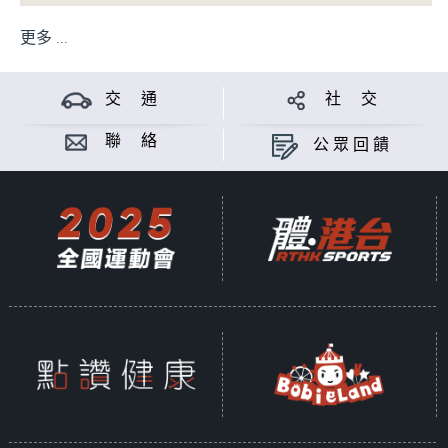
更多 ...
交 通
社 交
聯 絡
公眾回饋