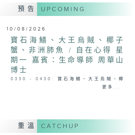
預告
UPCOMING
10/08/2026
寶石海鱔、大王烏賊、椰子
蟹、非洲肺魚 / 自在心得 星
期一 嘉賓：生命導師 周華山
博士
0330 - 0430: 寶石海鱔、大王烏賊、椰
子蟹、非洲肺魚
更多...
0430 - 0500: #17 討厭爸爸的四十幾歲
男子
重溫
CATCHUP