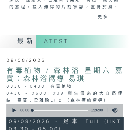
深夜，是結束，也是新的開始。開啟一段另類
的旅程，投入難得的片刻寧靜，置身於風、
樹、鳥聲之中，享受放空。
更多...
第一台播放時間
星期一至六03:30至05:00
最新
LATEST
#香港電台文教組
08/08/2026
有毒植物 / 森林浴 星期六 嘉
賓：森林浴嚮導 易琪
0330 - 0430: 有毒植物
0430 - 0500: #39 與生俱來的大自然連
結 嘉賓：梁雅貽Eliz （森林療癒嚮導）
0
seconds
00:00
1:26:00
of
1
08/08/2026 - 足本 Full (HKT
hour,
03:30 - 05:00)
26