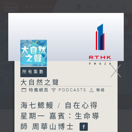
ENG
/
簡
×
全新 RTHK On The Go
取得
一手掌握 RTHK 電台、電視節目
X
所有集數
大自然之聲
特備網頁
PODCASTS
聯絡
...
海七鰓鰻 / 自在心得
星期一 嘉賓：生命導
師 周華山博士