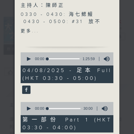
主持人：陳師正
0330 - 0430: 海七鰓鰻
0430 - 0500: #31 放不
下亡母的中年男子
更多...
大自然之聲
電台直播
特備網頁
PODCASTS
聯絡
所有集數
0
seconds
00:00
1:25:59
of
1
04/08/2025 - 足本 Full
您喜歡這個節目嗎?
hour,
(HKT 03:30 - 05:00)
25
minutes,
59
簡介
GIST
seconds
0
主持人：陳師正
seconds
00:00
30:00
of
30
第一部份 Part 1 (HKT
深夜，是結束，也是新的開始。開啟一段另類
minutes,
03:30 - 04:00)
的旅程，投入難得的片刻寧靜，置身於風、
0
seconds