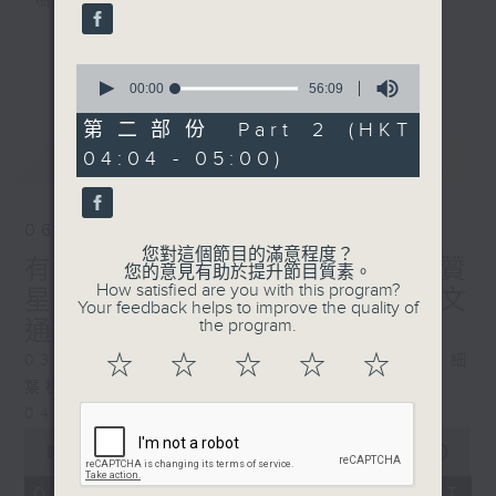
樹、鳥聲之中，享受放空。
第一台播放時間
更多...
0
星期一至六03:30至05:00
seconds
00:00
56:09
of
56
第二部份 Part 2 (HKT
#香港電台文教組
minutes,
最新
LATEST
04:04 - 05:00)
9
seconds
06/08/2026
您對這個節目的滿意程度？
有血緣關係的植物 / 聲頻禮贊
您的意見有助於提升節目質素。
How satisfied are you with this program?
星期四 嘉賓：頌缽演奏家 曾文
Your feedback helps to improve the quality of
the program.
通
☆
☆
☆
☆
☆
0330 - 0430: 有血緣關係的植物：棕竹、細
葉棕竹、虎尾蘭、金邊虎尾蘭、草海桐
0430 - 0500: #14 觀察呼吸溫度
0
seconds
00:00
1:25:59
of
1
06/08/2026 - 足本 Full (HKT