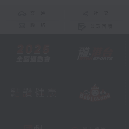
交 通
社 交
聯 絡
公眾回饋