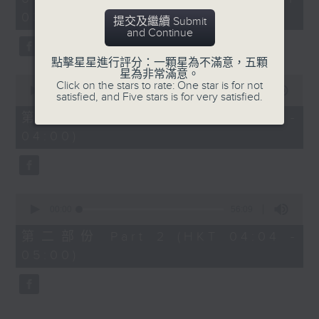
hour,
03:30 - 05:00)
25
提交及繼續 Submit
minutes,
and Continue
59
seconds
點擊星星進行評分：一顆星為不滿意，五顆
星為非常滿意。
0
Click on the stars to rate: One star is for not
seconds
00:00
30:10
satisfied, and Five stars is for very satisfied.
of
30
第一部份 Part 1 (HKT 03:30 -
minutes,
04:00)
10
seconds
0
seconds
00:00
56:09
of
56
第二部份 Part 2 (HKT 04:04 -
minutes,
05:00)
9
seconds