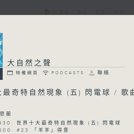
電視
電台
新聞
WEB+
大自然之聲
聯絡
特備網頁
PODCASTS
最奇特自然現象 (五) 閃電球 / 歌
思蘅
 0430: 世界十大最奇特自然現象 (五) 閃電球
0500: #23 「羊羊」得意