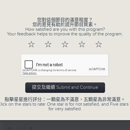
深夜，是結束，也是新的開始。開啟一段另
風、樹、鳥聲之中，享受放空。
您對這個節目的滿意程度？
您的意見有助於提升節目質素。
第一台播放時間
How satisfied are you with this program?
星期一至六03:30至05:00
Your feedback helps to improve the quality of the program.
☆
☆
☆
☆
☆
#香港電台文教組
06/08/2026
有血緣關係的植物 / 聲頻禮贊 
提交及繼續 Submit and Continue
文通
點擊星星進行評分：一顆星為不滿意，五顆星為非常滿意。
0330 - 0430: 有血緣關係的植物：棕
lick on the stars to rate: One star is for not satisfied, and Five stars 
for very satisfied.
桐
0430 - 0500: #14 觀察呼吸溫度
0
seconds
00:00