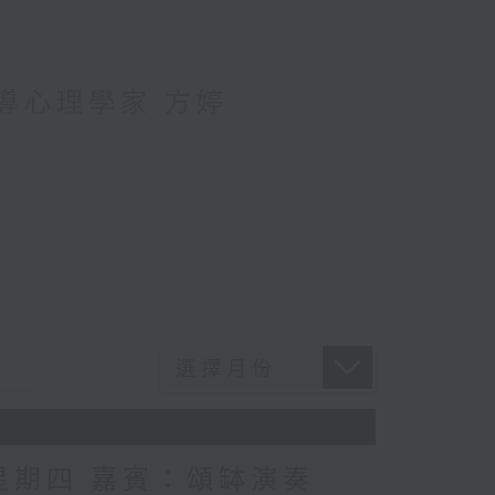
輔導心理學家 方婷
 星期四 嘉賓：頌缽演奏