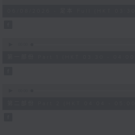
of
1
06/08/2026 - 足本 Full (HKT 03:30
hour,
25
minutes,
59
seconds
Volume
90%
0
seconds
00:00
of
30
第一部份 Part 1 (HKT 03:30 - 04:00
minutes,
10
seconds
Volume
90%
0
seconds
00:00
of
56
第二部份 Part 2 (HKT 04:04 - 05:00
minutes,
9
seconds
Volume
90%