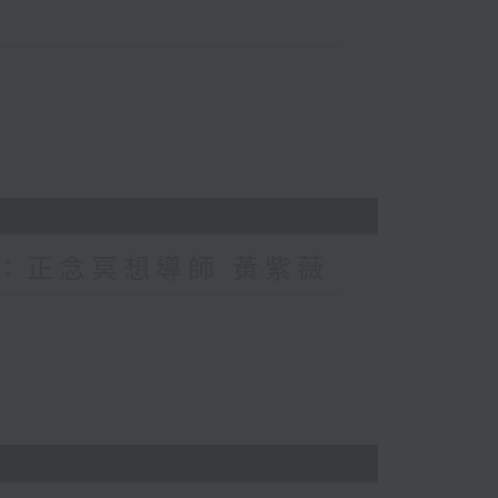
賓：正念冥想導師 黃紫薇