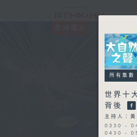
所有集數
世界十大
背後
主持人：黃
0330 -
0430 - 