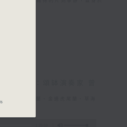
類的旅程，投入難得的片刻寧靜，置身於
星期四 嘉賓：頌缽演奏家 曾
竹、細葉棕竹、虎尾蘭、金邊虎尾蘭、草海
is
1:25:59