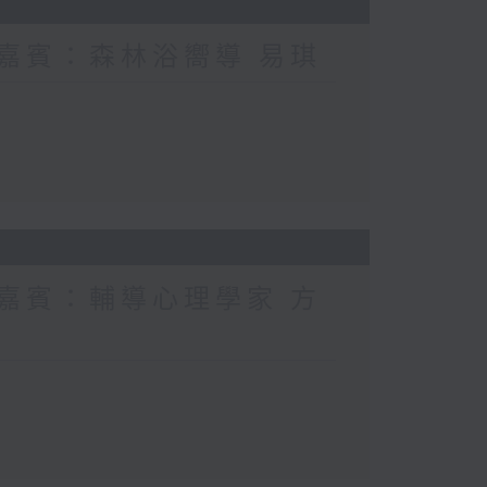
 嘉賓：森林浴嚮導 易琪
 嘉賓：輔導心理學家 方