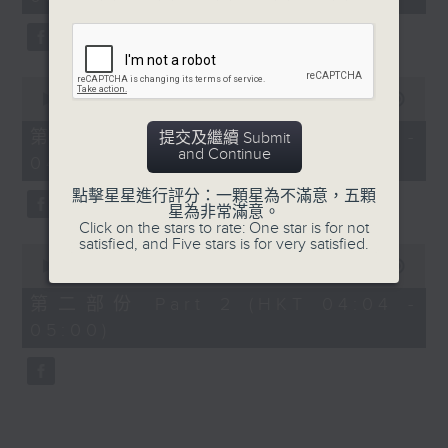
minutes,
0
seconds
0
seconds
00:00
30:00
of
30
第一部份 Part 1 (HKT 03:30 -
提交及繼續 Submit
minutes,
and Continue
04:00)
0
seconds
點擊星星進行評分：一顆星為不滿意，五顆
星為非常滿意。
Click on the stars to rate: One star is for not
satisfied, and Five stars is for very satisfied.
0
seconds
00:00
56:09
of
56
第二部份 Part 2 (HKT 04:04 -
minutes,
05:00)
9
seconds