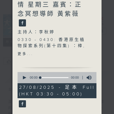
情 星期三 嘉賓：正
念冥想導師 黃紫薇
大自然之聲
電台直播
主持人：李秋婷
0330 - 0430: 香港原生植
特備網頁
PODCASTS
聯絡
所有集數
物探索系列(第十四集) ：樟,
樟樹, 樟腦樹
更多...
0430 - 0500: #7 感受情
您喜歡這個節目嗎?
緒 接受情緒
0
簡介
GIST
seconds
00:00
00:00
of
0
27/08/2025 - 足本 Full
主持人：李秋婷
seconds
(HKT 03:30 - 05:00)
深夜，是結束，也是新的開始。開啟一段另類
的旅程，投入難得的片刻寧靜，置身於風、