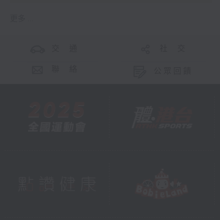
更多 ...
交 通
社 交
聯 絡
公眾回饋