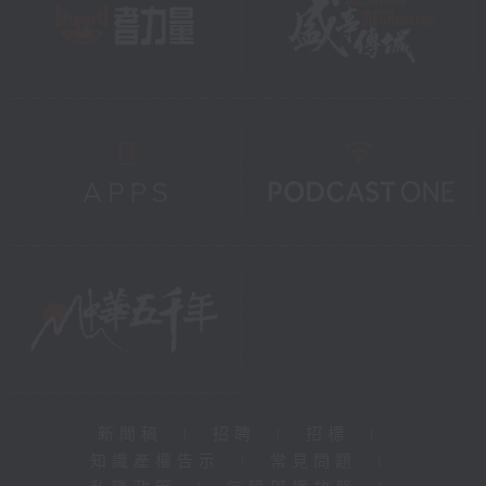
新聞稿
|
招聘
|
招標
|
知識產權告示
|
常見問題
|