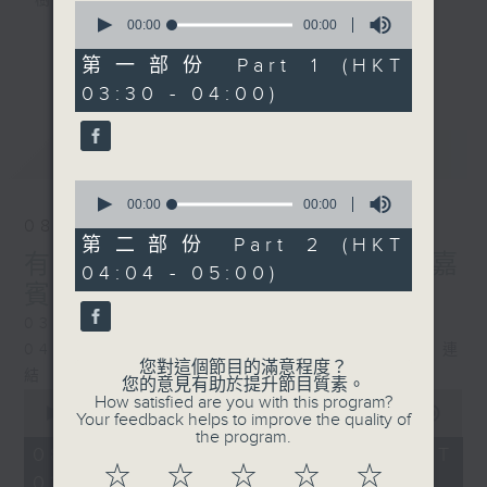
樹、鳥聲之中，享受放空。
0
seconds
00:00
00:00
of
第一台播放時間
0
第一部份 Part 1 (HKT
更多...
seconds
星期一至六03:30至05:00
03:30 - 04:00)
#香港電台文教組
最新
LATEST
0
seconds
00:00
00:00
of
08/08/2026
0
第二部份 Part 2 (HKT
seconds
有毒植物 / 森林浴 星期六 嘉
04:04 - 05:00)
賓：森林浴嚮導 易琪
0330 - 0430: 有毒植物
0430 - 0500: #39 與生俱來的大自然連
您對這個節目的滿意程度？
結 嘉賓：梁雅貽Eliz （森林療癒嚮導）
您的意見有助於提升節目質素。
0
How satisfied are you with this program?
seconds
00:00
1:26:00
Your feedback helps to improve the quality of
of
the program.
1
08/08/2026 - 足本 Full (HKT
hour,
☆
☆
☆
☆
☆
03:30 - 05:00)
26