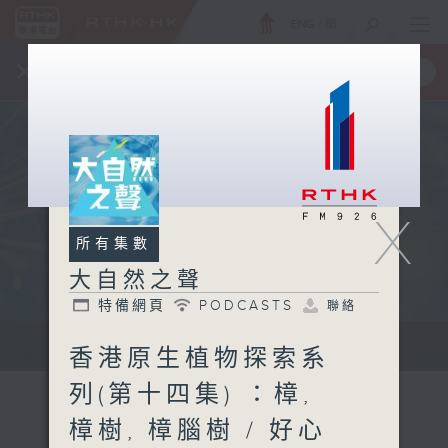
ENG
/
簡
×
全新 RTHK On The Go
取得
一手掌握 RTHK 電台、電視節目
X
所有集數
大自然之聲
特備網頁
PODCASTS
聯絡
...
香港原生植物探索系
列(第十四集) ：樟,
樟樹, 樟腦樹 / 好心