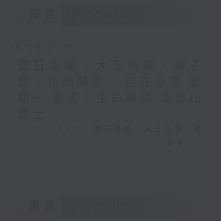
預告
UPCOMING
10/08/2026
寶石海鱔、大王烏賊、椰子
蟹、非洲肺魚 / 自在心得 星
期一 嘉賓：生命導師 周華山
博士
0330 - 0430: 寶石海鱔、大王烏賊、椰
子蟹、非洲肺魚
更多...
0430 - 0500: #17 討厭爸爸的四十幾歲
男子
重溫
CATCHUP