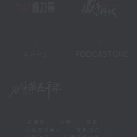
新聞稿
|
招聘
|
招標
|
知識產權告示
|
常見問題
|