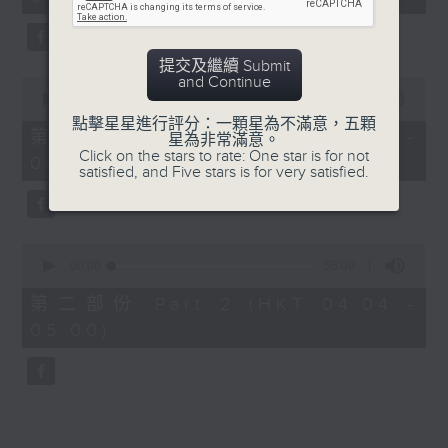
minutes,
0
seconds
提交及繼續 Submit
and Continue
0
seconds
00:00
30:00
of
點擊星星進行評分：一顆星為不滿意，五顆
30
第一部份 Part 1 (HKT 03:30 -
星為非常滿意。
minutes,
Click on the stars to rate: One star is for not
04:00)
0
satisfied, and Five stars is for very satisfied.
seconds
0
seconds
00:00
56:09
of
56
第二部份 Part 2 (HKT 04:04 -
minutes,
05:00)
9
seconds