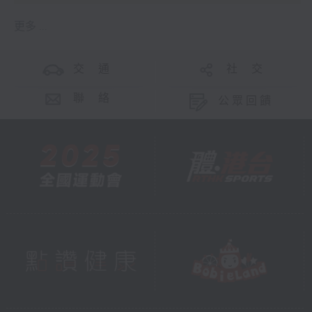
更多 ...
交 通
社 交
聯 絡
公眾回饋