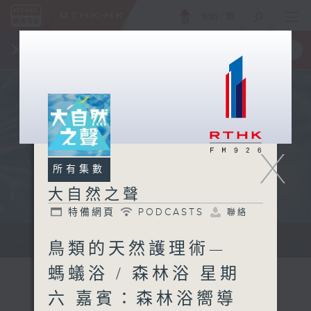
ENG
/
簡
×
全新 RTHK On The Go
取得
一手掌握 RTHK 電台、電視節目
X
所有集數
大自然之聲
特備網頁
PODCASTS
聯絡
...
鳥類的天然護理術—
螞蟻浴 / 森林浴 星期
六 嘉賓：森林浴嚮導