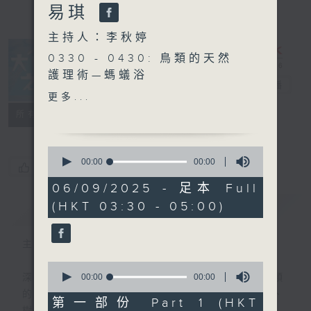
易琪
主持人：李秋婷
0330 - 0430: 鳥類的天然
護理術—螞蟻浴
大自然之聲
電台直播
0430 - 0500: #75 由匱乏
更多...
到豐足，由接受變給予 嘉
特備網頁
PODCASTS
聯絡
所有集數
賓：王品涵 （大自然療癒及
身心靈工作者）
0
seconds
00:00
00:00
您喜歡這個節目嗎?
of
0
06/09/2025 - 足本 Full
seconds
(HKT 03:30 - 05:00)
簡介
GIST
主持人：李秋婷
0
seconds
00:00
00:00
深夜，是結束，也是新的開始。開啟一段另類
of
的旅程，投入難得的片刻寧靜，置身於風、
0
第一部份 Part 1 (HKT
seconds