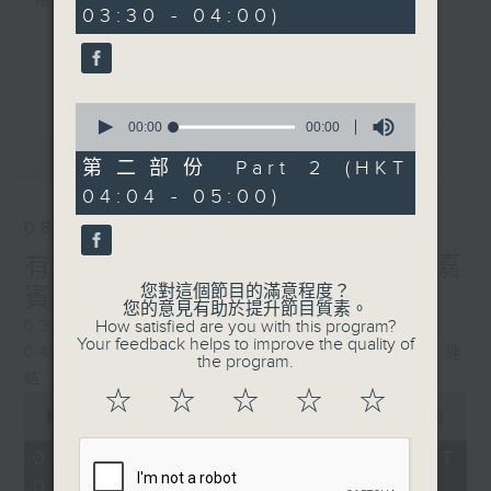
樹、鳥聲之中，享受放空。
03:30 - 04:00)
第一台播放時間
更多...
星期一至六03:30至05:00
0
seconds
00:00
00:00
#香港電台文教組
of
最新
LATEST
0
第二部份 Part 2 (HKT
seconds
04:04 - 05:00)
08/08/2026
有毒植物 / 森林浴 星期六 嘉
您對這個節目的滿意程度？
賓：森林浴嚮導 易琪
您的意見有助於提升節目質素。
How satisfied are you with this program?
0330 - 0430: 有毒植物
Your feedback helps to improve the quality of
0430 - 0500: #39 與生俱來的大自然連
the program.
結 嘉賓：梁雅貽Eliz （森林療癒嚮導）
☆
☆
☆
☆
☆
0
seconds
00:00
1:26:00
of
1
08/08/2026 - 足本 Full (HKT
hour,
03:30 - 05:00)
26