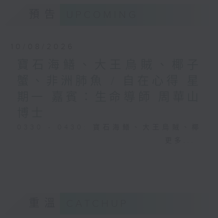
預告
UPCOMING
10/08/2026
寶石海鱔、大王烏賊、椰子
蟹、非洲肺魚 / 自在心得 星
期一 嘉賓：生命導師 周華山
博士
0330 - 0430: 寶石海鱔、大王烏賊、椰
子蟹、非洲肺魚
更多...
0430 - 0500: #17 討厭爸爸的四十幾歲
男子
重溫
CATCHUP