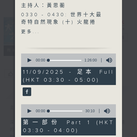
主持人：黃思蘅
0330 - 0430: 世界十大最
奇特自然現象 (十) 火龍捲
0430 - 0500: #28 炎炎夏
更多...
日
大自然之聲
電台直播
特備網頁
PODCASTS
聯絡
所有集數
0
seconds
00:00
1:26:00
of
1
11/09/2025 - 足本 Full
您喜歡這個節目嗎?
hour,
(HKT 03:30 - 05:00)
26
minutes,
0
簡介
GIST
seconds
0
主持人：黃思蘅
seconds
00:00
30:10
of
30
第一部份 Part 1 (HKT
深夜，是結束，也是新的開始。開啟一段另類
minutes,
03:30 - 04:00)
的旅程，投入難得的片刻寧靜，置身於風、
10
seconds