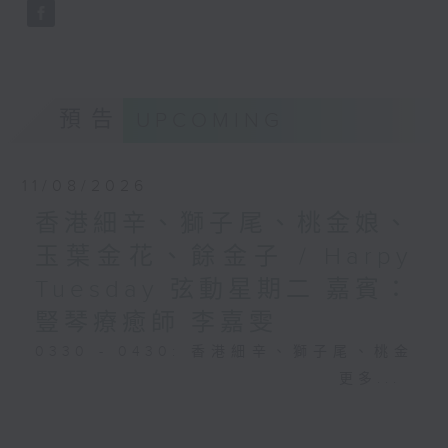
預告
UPCOMING
11/08/2026
香港細辛、獅子尾、桃金娘、
玉葉金花、餘金子 / Harpy
Tuesday 弦動星期二 嘉賓：
豎琴療癒師 李嘉雯
0330 - 0430: 香港細辛、獅子尾、桃金
娘、玉葉金花、餘金子
更多...
0430 - 0500: #25 視障人士陳伯與阿好