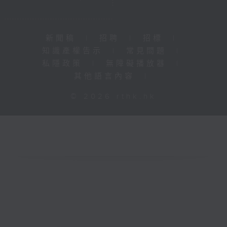
新聞稿
|
招聘
|
招標
|
知識產權告示
|
常見問題
|
私隱政策
|
無障礙播放器
|
其他語言內容
|
© 2026 rthk.hk