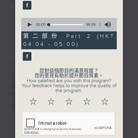
樹、鳥聲之中，享受放空。
第一台播放時間
更多...
0
星期一至六03:30至05:00
seconds
00:00
56:09
of
56
第二部份 Part 2 (HKT
#香港電台文教組
minutes,
最新
LATEST
04:04 - 05:00)
9
seconds
10/08/2026
您對這個節目的滿意程度？
寶石海鱔、大王烏賊、椰子
您的意見有助於提升節目質素。
How satisfied are you with this program?
蟹、非洲肺魚 / 自在心得 星
Your feedback helps to improve the quality of
the program.
期一 嘉賓：生命導師 周華山
☆
☆
☆
☆
☆
博士
0330 - 0430: 寶石海鱔、大王烏賊、椰
子蟹、非洲肺魚
更多...
0430 - 0500: #17 討厭爸爸的四十幾歲
男子