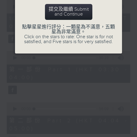
0
seconds
00:00
1:26:00
提交及繼續 Submit
of
and Continue
1
10/08/2026 - 足本 Full (HKT
hour,
03:30 - 05:00)
26
點擊星星進行評分：一顆星為不滿意，五顆
minutes,
星為非常滿意。
0
Click on the stars to rate: One star is for not
seconds
satisfied, and Five stars is for very satisfied.
0
seconds
00:00
30:10
of
30
第一部份 Part 1 (HKT 03:30 -
minutes,
04:00)
10
seconds
0
seconds
00:00
56:09
of
56
第二部份 Part 2 (HKT 04:04 -
minutes,
05:00)
9
seconds