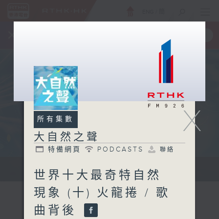
ENG
/
簡
×
全新 RTHK On The Go
取得
一手掌握 RTHK 電台、電視節目
X
所有集數
大自然之聲
特備網頁
PODCASTS
聯絡
...
世界十大最奇特自然
現象 (十) 火龍捲 / 歌
曲背後