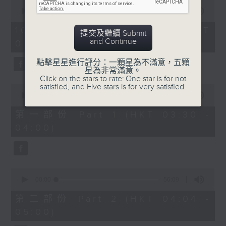
0
seconds
00:00
1:26:00
of
1
10/08/2026 - 足本 Full (HKT
提交及繼續 Submit
hour,
and Continue
03:30 - 05:00)
26
minutes,
0
點擊星星進行評分：一顆星為不滿意，五顆
seconds
星為非常滿意。
Click on the stars to rate: One star is for not
satisfied, and Five stars is for very satisfied.
0
seconds
00:00
30:10
of
30
第一部份 Part 1 (HKT 03:30 -
minutes,
04:00)
10
seconds
0
seconds
00:00
56:09
of
56
第二部份 Part 2 (HKT 04:04 -
minutes,
05:00)
9
seconds