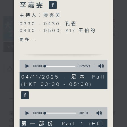
李嘉雯
主持人：廖杏茵
0330 - 0430: 孔雀
0430 - 0500: #17 王伯的
大自然之聲
電台直播
故事
更多...
特備網頁
PODCASTS
聯絡
所有集數
0
seconds
00:00
1:25:59
您喜歡這個節目嗎?
of
1
04/11/2025 - 足本 Full
hour,
(HKT 03:30 - 05:00)
簡介
25
GIST
minutes,
59
seconds
主持人：廖杏茵
0
seconds
00:00
30:10
深夜，是結束，也是新的開始。開啟一段另類
of
的旅程，投入難得的片刻寧靜，置身於風、
30
第一部份 Part 1 (HKT
minutes,