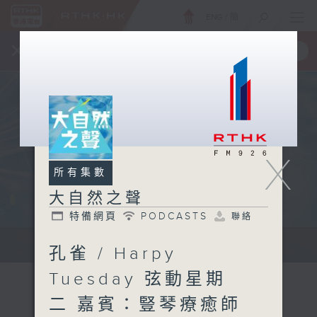
ENG
/
簡
×
全新 RTHK On The Go
取得
一手掌握 RTHK 電台、電視節目
X
所有集數
大自然之聲
特備網頁
PODCASTS
聯絡
...
孔雀 / Harpy
Tuesday 弦動星期
二 嘉賓：豎琴療癒師