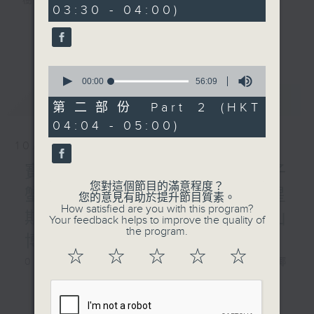
樹、鳥聲之中，享受放空。
03:30 - 04:00)
10
seconds
第一台播放時間
更多...
星期一至六03:30至05:00
0
seconds
00:00
56:09
#香港電台文教組
of
最新
LATEST
56
第二部份 Part 2 (HKT
minutes,
04:04 - 05:00)
9
seconds
10/08/2026
寶石海鱔、大王烏賊、椰子
您對這個節目的滿意程度？
蟹、非洲肺魚 / 自在心得 星
您的意見有助於提升節目質素。
How satisfied are you with this program?
期一 嘉賓：生命導師 周華山
Your feedback helps to improve the quality of
the program.
博士
☆
☆
☆
☆
☆
0330 - 0430: 寶石海鱔、大王烏賊、椰
子蟹、非洲肺魚
更多...
0430 - 0500: #17 討厭爸爸的四十幾歲
男子