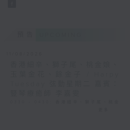
預告
UPCOMING
11/08/2026
香港細辛、獅子尾、桃金娘、
玉葉金花、餘金子 / Harpy
Tuesday 弦動星期二 嘉賓：
豎琴療癒師 李嘉雯
0330 - 0430: 香港細辛、獅子尾、桃金
娘、玉葉金花、餘金子
更多...
0430 - 0500: #25 視障人士陳伯與阿好