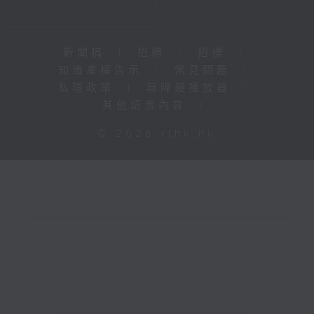
新聞稿
|
招聘
|
招標
|
知識產權告示
|
常見問題
|
私隱政策
|
無障礙播放器
|
其他語言內容
|
© 2026 rthk.hk