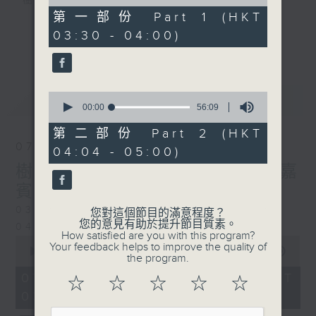
樹、鳥聲之中，享受放空。
of
30
第一部份 Part 1 (HKT
minutes,
03:30 - 04:00)
第一台播放時間
0
更多...
seconds
星期一至六03:30至05:00
#香港電台文教組
0
最新
LATEST
seconds
00:00
56:09
of
56
第二部份 Part 2 (HKT
minutes,
07/08/2026
04:04 - 05:00)
9
seconds
樹懶 / 邁向圓滿 星期五 嘉
賓：輔導心理學家 方婷
0330 - 0430: 樹懶
您對這個節目的滿意程度？
您的意見有助於提升節目質素。
0430 - 0500: #13 人際關係指數
How satisfied are you with this program?
0
Your feedback helps to improve the quality of
seconds
00:00
1:25:59
the program.
of
1
07/08/2026 - 足本 Full (HKT
☆
☆
☆
☆
☆
hour,
03:30 - 05:00)
25
minutes,