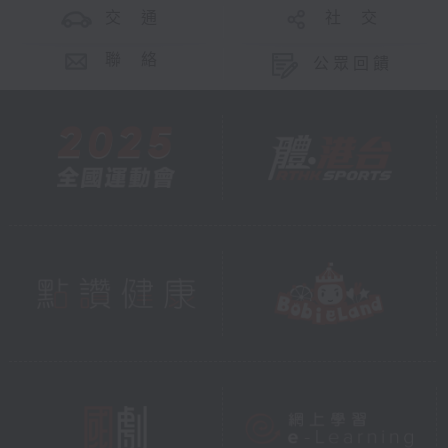
交 通
社 交
聯 絡
公眾回饋