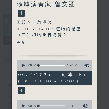
頌缽演奏家 曾文通
主持人：黃思蘅
0330 - 0430: 植物的秘密
大自然之聲
電台直播
（三）植物也有聽覺？
特備網頁
PODCASTS
聯絡
所有集數
0430 - 0500: #6 休息
更多...
您喜歡這個節目嗎?
0
seconds
00:00
1:26:00
of
簡介
GIST
1
06/11/2025 - 足本 Full
hour,
(HKT 03:30 - 05:00)
26
minutes,
主持人：黃思蘅
0
seconds
深夜，是結束，也是新的開始。開啟一段另類
0
的旅程，投入難得的片刻寧靜，置身於風、
seconds
00:00
30:00