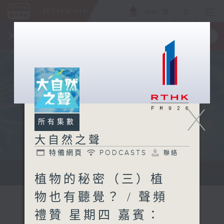
ENG
/
簡
×
全新 RTHK On The Go
取得
一手掌握 RTHK 電台、電視節目
X
所有集數
大自然之聲
特備網頁
PODCASTS
聯絡
...
植物的秘密（三）植
物也有聽覺？ / 聲頻
禮贊 星期四 嘉賓：