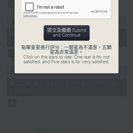
59
seconds
0
seconds
00:00
30:00
of
提交及繼續 Submit
30
第一部份 Part 1 (HKT 03:30 -
and Continue
minutes,
04:00)
0
seconds
點擊星星進行評分：一顆星為不滿意，五顆
星為非常滿意。
Click on the stars to rate: One star is for not
satisfied, and Five stars is for very satisfied.
0
seconds
00:00
56:09
of
56
第二部份 Part 2 (HKT 04:04 -
minutes,
05:00)
9
seconds