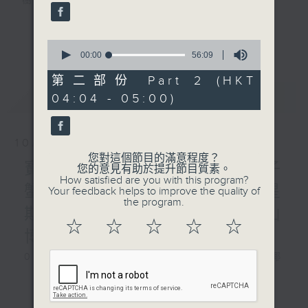
樹、鳥聲之中，享受放空。
第一台播放時間
更多...
0
星期一至六03:30至05:00
seconds
00:00
56:09
of
56
第二部份 Part 2 (HKT
#香港電台文教組
minutes,
最新
LATEST
04:04 - 05:00)
9
seconds
10/08/2026
您對這個節目的滿意程度？
寶石海鱔、大王烏賊、椰子
您的意見有助於提升節目質素。
How satisfied are you with this program?
蟹、非洲肺魚 / 自在心得 星
Your feedback helps to improve the quality of
the program.
期一 嘉賓：生命導師 周華山
☆
☆
☆
☆
☆
博士
0330 - 0430: 寶石海鱔、大王烏賊、椰
子蟹、非洲肺魚
更多...
0430 - 0500: #17 討厭爸爸的四十幾歲
男子