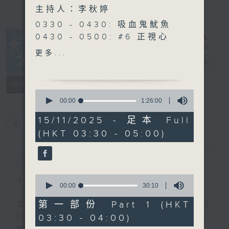
主持人：李秋婷
0330 - 0430: 吸血鬼魷魚
0430 - 0500: #6 正視心
理健康
更多...
大自然之聲
電台直播
特備網頁
PODCASTS
聯絡
所有集數
0
seconds
00:00
1:26:00
of
1
15/11/2025 - 足本 Full
您喜歡這個節目嗎?
hour,
(HKT 03:30 - 05:00)
26
minutes,
0
簡介
GIST
seconds
0
主持人：李秋婷
seconds
00:00
30:10
of
30
第一部份 Part 1 (HKT
深夜，是結束，也是新的開始。開啟一段另類
minutes,
03:30 - 04:00)
的旅程，投入難得的片刻寧靜，置身於風、
10
seconds