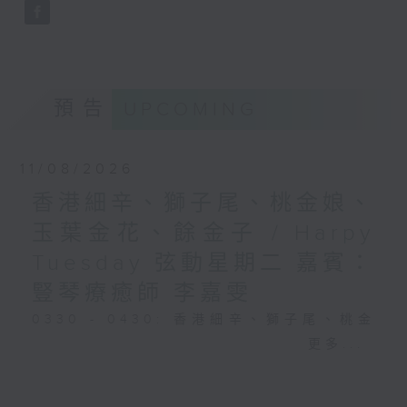
預告
UPCOMING
11/08/2026
香港細辛、獅子尾、桃金娘、
玉葉金花、餘金子 / Harpy
Tuesday 弦動星期二 嘉賓：
豎琴療癒師 李嘉雯
0330 - 0430: 香港細辛、獅子尾、桃金
娘、玉葉金花、餘金子
更多...
0430 - 0500: #25 視障人士陳伯與阿好