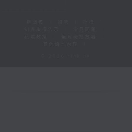
新聞稿
|
招聘
|
招標
|
知識產權告示
|
常見問題
|
私隱政策
|
無障礙播放器
|
其他語言內容
|
© 2026 rthk.hk