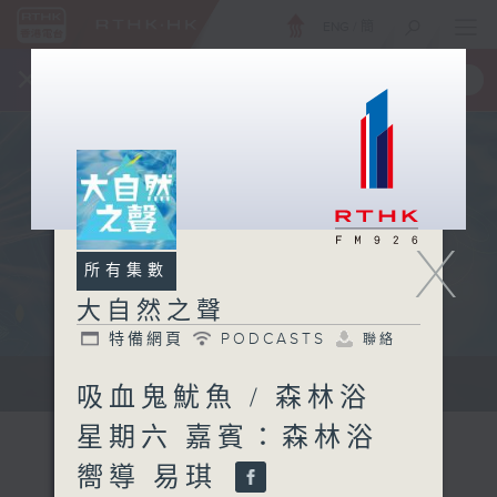
ENG
/
簡
×
全新 RTHK On The Go
取得
一手掌握 RTHK 電台、電視節目
X
所有集數
大自然之聲
特備網頁
PODCASTS
聯絡
...
吸血鬼魷魚 / 森林浴
星期六 嘉賓：森林浴
嚮導 易琪