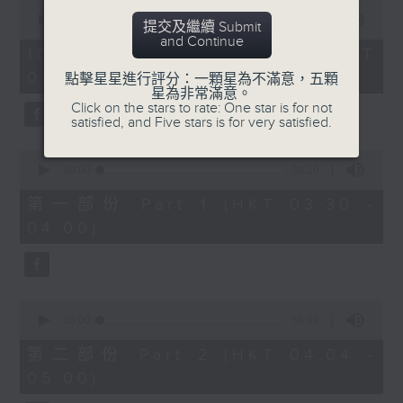
0
seconds
00:00
1:26:00
提交及繼續 Submit
of
and Continue
1
10/08/2026 - 足本 Full (HKT
hour,
03:30 - 05:00)
26
點擊星星進行評分：一顆星為不滿意，五顆
minutes,
星為非常滿意。
0
Click on the stars to rate: One star is for not
seconds
satisfied, and Five stars is for very satisfied.
0
seconds
00:00
30:10
of
30
第一部份 Part 1 (HKT 03:30 -
minutes,
04:00)
10
seconds
0
seconds
00:00
56:09
of
56
第二部份 Part 2 (HKT 04:04 -
minutes,
05:00)
9
seconds