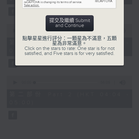
minutes,
0
seconds
提交及繼續 Submit
and Continue
0
seconds
00:00
30:00
of
點擊星星進行評分：一顆星為不滿意，五顆
30
第一部份 Part 1 (HKT 03:30 -
星為非常滿意。
minutes,
Click on the stars to rate: One star is for not
04:00)
0
satisfied, and Five stars is for very satisfied.
seconds
0
seconds
00:00
56:09
of
56
第二部份 Part 2 (HKT 04:04 -
minutes,
05:00)
9
seconds