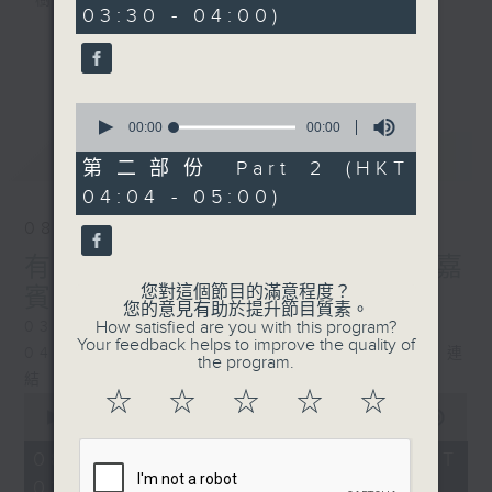
樹、鳥聲之中，享受放空。
03:30 - 04:00)
第一台播放時間
更多...
星期一至六03:30至05:00
0
seconds
00:00
00:00
#香港電台文教組
of
最新
LATEST
0
第二部份 Part 2 (HKT
seconds
04:04 - 05:00)
08/08/2026
有毒植物 / 森林浴 星期六 嘉
您對這個節目的滿意程度？
賓：森林浴嚮導 易琪
您的意見有助於提升節目質素。
How satisfied are you with this program?
0330 - 0430: 有毒植物
Your feedback helps to improve the quality of
0430 - 0500: #39 與生俱來的大自然連
the program.
結 嘉賓：梁雅貽Eliz （森林療癒嚮導）
☆
☆
☆
☆
☆
0
seconds
00:00
1:26:00
of
1
08/08/2026 - 足本 Full (HKT
hour,
03:30 - 05:00)
26