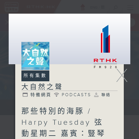
ENG
/
簡
×
全新 RTHK On The Go
取得
一手掌握 RTHK 電台、電視節目
X
所有集數
大自然之聲
特備網頁
PODCASTS
聯絡
...
那些特別的海豚 /
Harpy Tuesday 弦
動星期二 嘉賓：豎琴