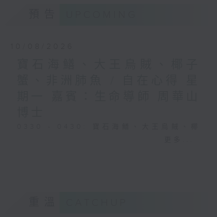
預告
UPCOMING
10/08/2026
寶石海鱔、大王烏賊、椰子
蟹、非洲肺魚 / 自在心得 星
期一 嘉賓：生命導師 周華山
博士
0330 - 0430: 寶石海鱔、大王烏賊、椰
子蟹、非洲肺魚
更多...
0430 - 0500: #17 討厭爸爸的四十幾歲
男子
重溫
CATCHUP