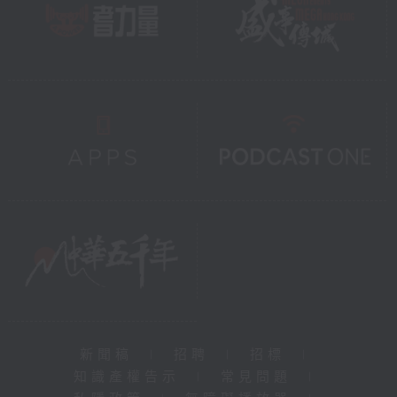
新聞稿
|
招聘
|
招標
|
知識產權告示
|
常見問題
|