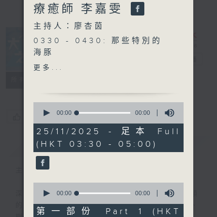
療癒師 李嘉雯
主持人：廖杏茵
0330 - 0430: 那些特別的
海豚
大自然之聲
電台直播
0430 - 0500: #20 失明的
更多...
自閉症患者思思的故事
特備網頁
PODCASTS
聯絡
所有集數
0
seconds
00:00
00:00
您喜歡這個節目嗎?
of
0
25/11/2025 - 足本 Full
seconds
(HKT 03:30 - 05:00)
簡介
GIST
主持人：廖杏茵
0
seconds
00:00
00:00
深夜，是結束，也是新的開始。開啟一段另類
of
的旅程，投入難得的片刻寧靜，置身於風、
0
第一部份 Part 1 (HKT
seconds