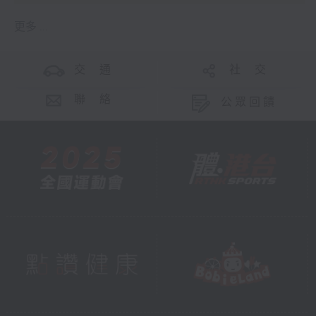
更多 ...
交 通
社 交
聯 絡
公眾回饋