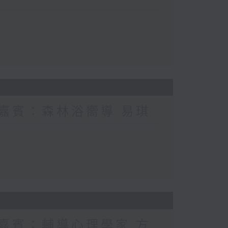
 嘉賓：森林浴嚮導 易琪
 嘉賓：輔導心理學家 方