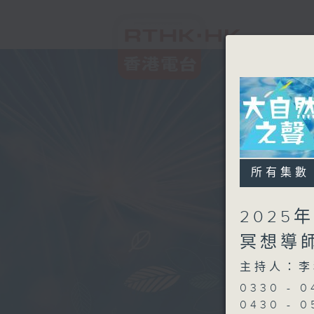
所有集數
2025
冥想導
主持人：李
0330 - 
0430 -