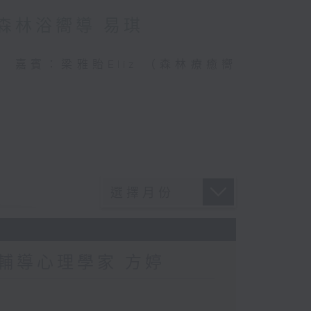
：森林浴嚮導 易琪
連結 嘉賓：梁雅貽Eliz （森林療癒嚮
：輔導心理學家 方婷