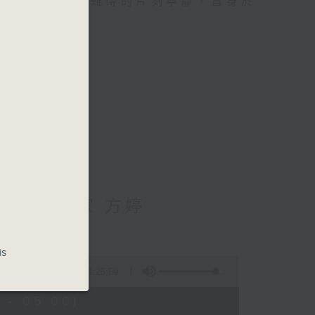
類的旅程，投入難得的片刻寧靜，置身於
輔導心理學家 方婷
is
1:25:59
 - 05:00)