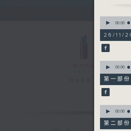
清晨的美好
0
seconds
00:00
of
1
26/11/2
hour,
26
minutes,
0
seconds
90%
0
seconds
00:00
of
30
第一部份 P
電台直播
minutes,
0
seconds
90%
0
seconds
00:00
of
56
第二部份 P
minutes,
9