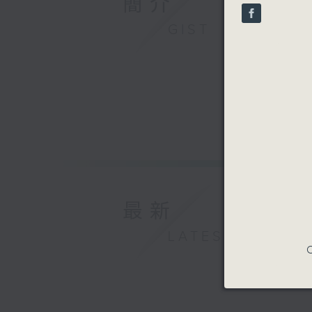
簡介
seconds
90%
GIST
最新
LATEST
C