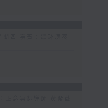
 星期四 嘉賓：頌缽演奏
賓：正念冥想導師 黃紫薇