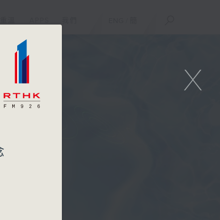
重溫
APPS
我們
ENG
/
簡
X
念