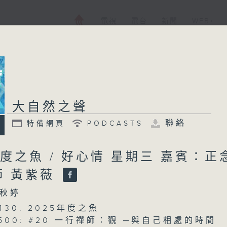
電視
電台
新聞
WEB+
大自然之聲
聯絡
特備網頁
PODCASTS
年度之魚 / 好心情 星期三 嘉賓：正
師 黃紫薇
秋婷
0430: 2025年度之魚
 0500: #20 一行禪師：觀 ─與自己相處的時間