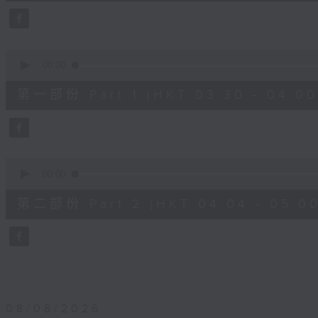
25
minutes,
59
seconds
Volume
90%
0
seconds
00:00
of
30
第一部份 Part 1 (HKT 03:30 - 04:00
minutes,
0
seconds
Volume
90%
0
seconds
00:00
of
56
第二部份 Part 2 (HKT 04:04 - 05:00
minutes,
9
seconds
Volume
90%
08/08/2026