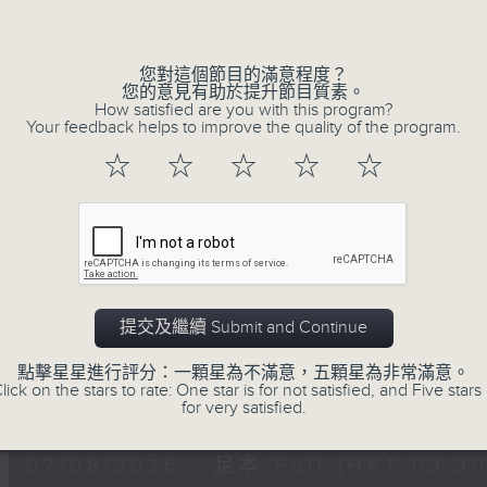
深夜，是結束，也是新的開始。開啟一段另
Volume
風、樹、鳥聲之中，享受放空。
您對這個節目的滿意程度？
您的意見有助於提升節目質素。
第一台播放時間
How satisfied are you with this program?
星期一至六03:30至05:00
Your feedback helps to improve the quality of the program.
☆
☆
☆
☆
☆
#香港電台文教組
07/08/2026
樹懶 / 邁向圓滿 星期五 嘉賓：
提交及繼續 Submit and Continue
0330 - 0430: 樹懶
點擊星星進行評分：一顆星為不滿意，五顆星為非常滿意。
0430 - 0500: #13 人際關係指數
lick on the stars to rate: One star is for not satisfied, and Five stars 
0
for very satisfied.
seconds
00:00
of
1
07/08/2026 - 足本 Full (HKT 03:30
hour,