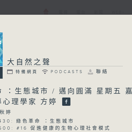
電視
電台
新聞
WEB+
大自然之聲
聯絡
特備網頁
PODCASTS
 ：生態城市 / 邁向圓滿 星期五 
導心理學家 方婷
秋婷
 0430: 綠色革命 ：生態城市
 0500: #16 促進健康的生物心理社會模式