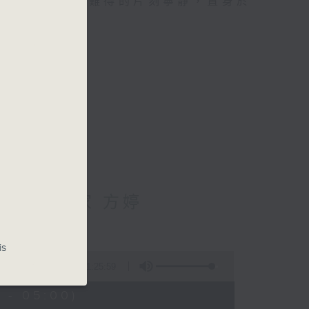
類的旅程，投入難得的片刻寧靜，置身於
輔導心理學家 方婷
is
1:25:59
 - 05:00)