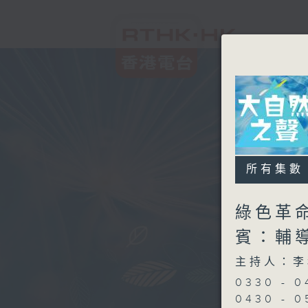
所有集數
綠色革命
賓：輔
主持人：李
0330 -
0430 -