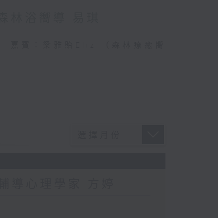
：森林浴嚮導 易琪
連結 嘉賓：梁雅貽Eliz （森林療癒嚮
：輔導心理學家 方婷