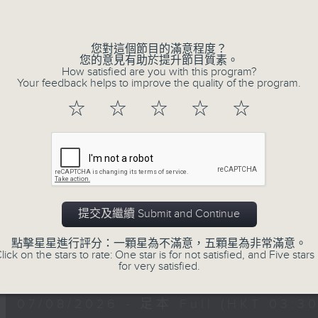
深夜，是結束，也是新的開始。開啟一段另
Volume
風、樹、鳥聲之中，享受放空。
您對這個節目的滿意程度？
您的意見有助於提升節目質素。
第一台播放時間
How satisfied are you with this program?
星期一至六03:30至05:00
Your feedback helps to improve the quality of the program.
☆
☆
☆
☆
☆
#香港電台文教組
07/08/2026
樹懶 / 邁向圓滿 星期五 嘉賓：
提交及繼續 Submit and Continue
0330 - 0430: 樹懶
點擊星星進行評分：一顆星為不滿意，五顆星為非常滿意。
0430 - 0500: #13 人際關係指數
lick on the stars to rate: One star is for not satisfied, and Five stars 
0
for very satisfied.
seconds
00:00
of
1
07/08/2026 - 足本 Full (HKT 03:30
hour,