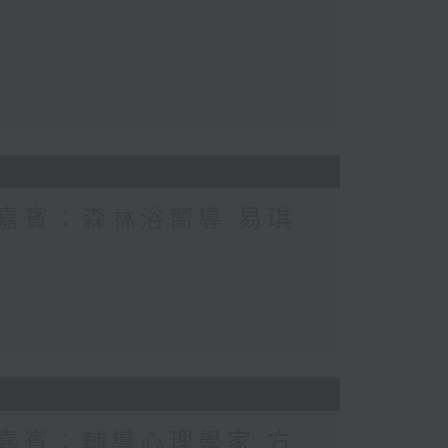
 嘉賓：森林浴嚮導 易琪
 嘉賓：輔導心理學家 方