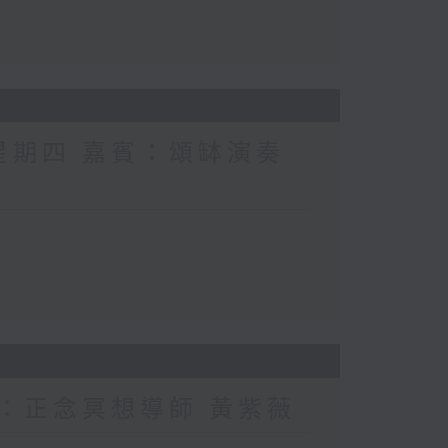
 星期四 嘉賓：頌缽演奏
賓：正念冥想導師 黃紫薇