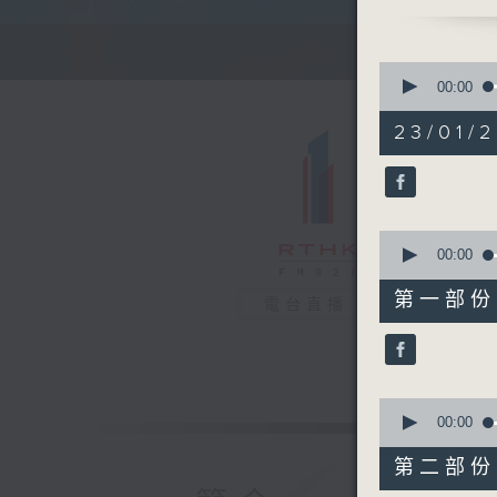
清晨的美好
0
seconds
00:00
of
1
23/01/
hour,
25
minutes,
59
seconds
90%
0
seconds
00:00
of
30
第一部份 P
電台直播
minutes,
10
seconds
90%
0
seconds
00:00
of
56
第二部份 P
minutes,
9