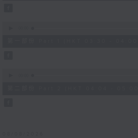
25
minutes,
59
seconds
Volume
90%
0
seconds
00:00
of
30
第一部份 Part 1 (HKT 03:30 - 04:00
minutes,
0
seconds
Volume
90%
0
seconds
00:00
of
56
第二部份 Part 2 (HKT 04:04 - 05:00
minutes,
9
seconds
Volume
90%
08/08/2026