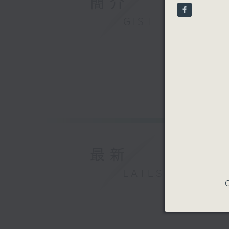
簡介
seconds
90%
GIST
最新
LATEST
C