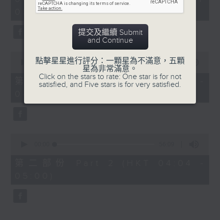
hour,
03:30 - 05:00)
25
minutes,
59
提交及繼續 Submit
seconds
and Continue
0
點擊星星進行評分：一顆星為不滿意，五顆
seconds
00:00
30:10
星為非常滿意。
of
Click on the stars to rate: One star is for not
30
第一部份 Part 1 (HKT 03:30 -
satisfied, and Five stars is for very satisfied.
minutes,
04:00)
10
seconds
0
seconds
00:00
56:09
of
56
第二部份 Part 2 (HKT 04:04 -
minutes,
05:00)
9
seconds