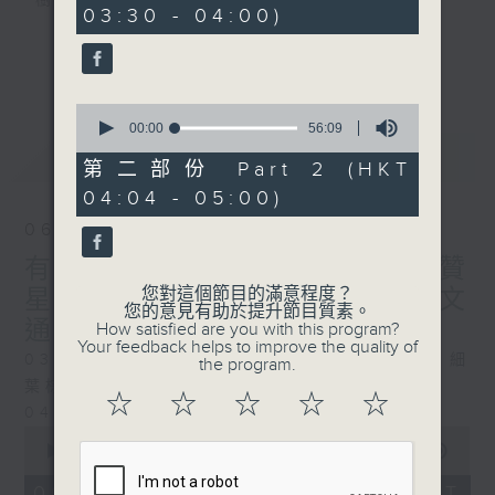
樹、鳥聲之中，享受放空。
03:30 - 04:00)
0
seconds
第一台播放時間
更多...
星期一至六03:30至05:00
0
seconds
00:00
56:09
#香港電台文教組
of
最新
LATEST
56
第二部份 Part 2 (HKT
minutes,
04:04 - 05:00)
9
seconds
06/08/2026
有血緣關係的植物 / 聲頻禮贊
您對這個節目的滿意程度？
星期四 嘉賓：頌缽演奏家 曾文
您的意見有助於提升節目質素。
通
How satisfied are you with this program?
Your feedback helps to improve the quality of
0330 - 0430: 有血緣關係的植物：棕竹、細
the program.
葉棕竹、虎尾蘭、金邊虎尾蘭、草海桐
☆
☆
☆
☆
☆
0430 - 0500: #14 觀察呼吸溫度
0
seconds
00:00
1:25:59
of
1
06/08/2026 - 足本 Full (HKT