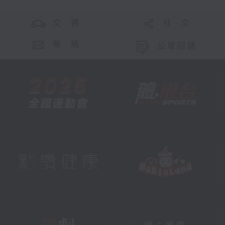
交 通
社 交
聯 絡
公眾回饋