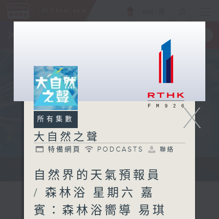
ENG
/
簡
×
全新 RTHK On The Go
取得
一手掌握 RTHK 電台、電視節目
X
所有集數
大自然之聲
特備網頁
PODCASTS
聯絡
...
自然界的天氣預報員
/ 森林浴 星期六 嘉
賓：森林浴嚮導 易琪