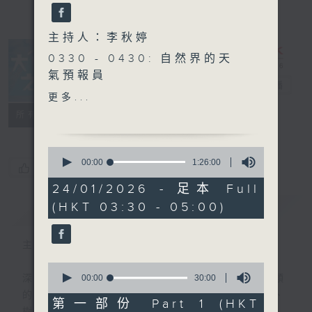
主持人：李秋婷
0330 - 0430: 自然界的天
氣預報員
大自然之聲
電台直播
0430 - 0500: #13 與大樹
更多...
談心 (三) 樹木是人類的好朋
特備網頁
PODCASTS
聯絡
所有集數
友
0
seconds
00:00
1:26:00
您喜歡這個節目嗎?
of
1
24/01/2026 - 足本 Full
hour,
(HKT 03:30 - 05:00)
簡介
26
GIST
minutes,
0
seconds
主持人：李秋婷
0
seconds
00:00
30:00
深夜，是結束，也是新的開始。開啟一段另類
of
的旅程，投入難得的片刻寧靜，置身於風、
30
第一部份 Part 1 (HKT
minutes,