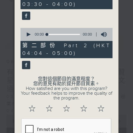
樹、鳥聲之中，享受放空。
03:30 - 04:00)
第一台播放時間
更多...
星期一至六03:30至05:00
0
seconds
00:00
00:00
#香港電台文教組
of
最新
LATEST
0
第二部份 Part 2 (HKT
seconds
04:04 - 05:00)
06/08/2026
有血緣關係的植物 / 聲頻禮贊
您對這個節目的滿意程度？
星期四 嘉賓：頌缽演奏家 曾文
您的意見有助於提升節目質素。
通
How satisfied are you with this program?
Your feedback helps to improve the quality of
0330 - 0430: 有血緣關係的植物：棕竹、細
the program.
葉棕竹、虎尾蘭、金邊虎尾蘭、草海桐
☆
☆
☆
☆
☆
0430 - 0500: #14 觀察呼吸溫度
0
seconds
00:00
1:25:59
of
1
06/08/2026 - 足本 Full (HKT