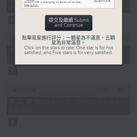
hour,
03:30 - 05:00)
25
minutes,
59
提交及繼續 Submit
seconds
and Continue
0
點擊星星進行評分：一顆星為不滿意，五顆
seconds
00:00
30:10
星為非常滿意。
of
Click on the stars to rate: One star is for not
30
第一部份 Part 1 (HKT 03:30 -
satisfied, and Five stars is for very satisfied.
minutes,
04:00)
10
seconds
0
seconds
00:00
56:09
of
56
第二部份 Part 2 (HKT 04:04 -
minutes,
05:00)
9
seconds