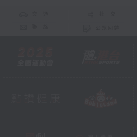
交 通
社 交
聯 絡
公眾回饋