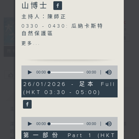
山博士
主持人：陳師正
0330 - 0430: 瓜納卡斯特
自然保護區
大自然之聲
電台直播
0430 - 0500: #22 放下身
更多...
世秘密的女子
特備網頁
PODCASTS
聯絡
所有集數
0
seconds
00:00
00:00
您喜歡這個節目嗎?
of
0
26/01/2026 - 足本 Full
seconds
(HKT 03:30 - 05:00)
簡介
GIST
主持人：陳師正
0
seconds
00:00
00:00
深夜，是結束，也是新的開始。開啟一段另類
of
的旅程，投入難得的片刻寧靜，置身於風、
0
第一部份 Part 1 (HKT
seconds