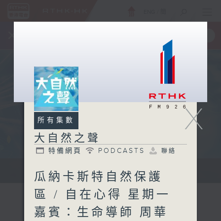
ENG
/
簡
×
全新 RTHK On The Go
取得
一手掌握 RTHK 電台、電視節目
X
所有集數
大自然之聲
特備網頁
PODCASTS
聯絡
...
瓜納卡斯特自然保護
區 / 自在心得 星期一
嘉賓：生命導師 周華