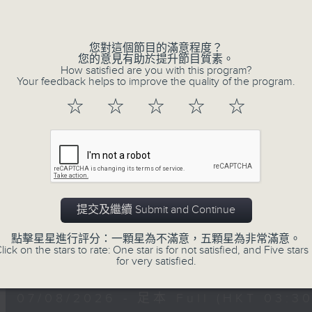
深夜，是結束，也是新的開始。開啟一段另
Volume
風、樹、鳥聲之中，享受放空。
您對這個節目的滿意程度？
您的意見有助於提升節目質素。
第一台播放時間
How satisfied are you with this program?
星期一至六03:30至05:00
Your feedback helps to improve the quality of the program.
☆
☆
☆
☆
☆
#香港電台文教組
07/08/2026
樹懶 / 邁向圓滿 星期五 嘉賓：
提交及繼續 Submit and Continue
0330 - 0430: 樹懶
點擊星星進行評分：一顆星為不滿意，五顆星為非常滿意。
0430 - 0500: #13 人際關係指數
lick on the stars to rate: One star is for not satisfied, and Five stars 
0
for very satisfied.
seconds
00:00
of
1
07/08/2026 - 足本 Full (HKT 03:30
hour,