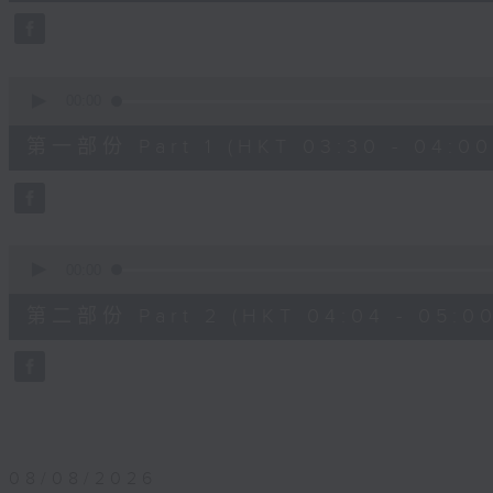
25
minutes,
59
seconds
Volume
90%
0
seconds
00:00
of
30
第一部份 Part 1 (HKT 03:30 - 04:00
minutes,
0
seconds
Volume
90%
0
seconds
00:00
of
56
第二部份 Part 2 (HKT 04:04 - 05:00
minutes,
9
seconds
Volume
90%
08/08/2026