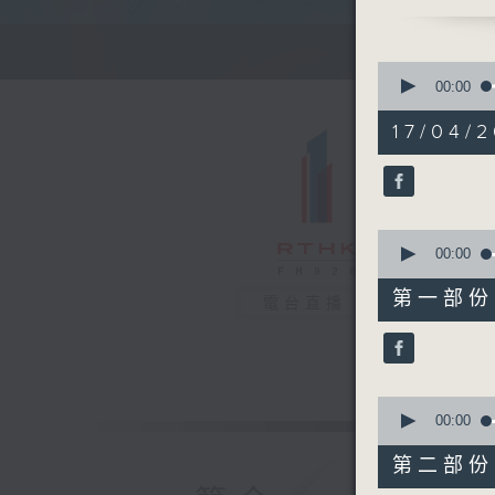
清晨的美好
0
seconds
00:00
of
1
17/04/
hour,
25
minutes,
59
seconds
90%
0
seconds
00:00
of
30
第一部份 P
電台直播
minutes,
10
seconds
90%
0
seconds
00:00
of
56
第二部份 P
minutes,
9