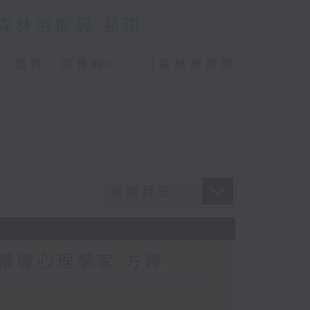
：森林浴嚮導 易琪
連結 嘉賓：梁雅貽Eliz （森林療癒嚮
：輔導心理學家 方婷