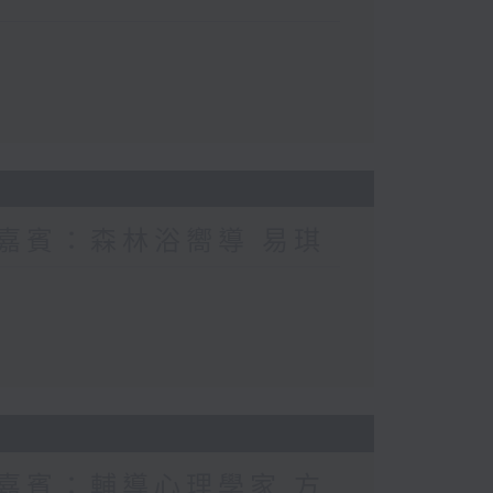
 嘉賓：森林浴嚮導 易琪
 嘉賓：輔導心理學家 方