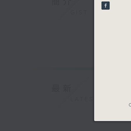
簡介
seconds
90%
GIST
最新
LATEST
C