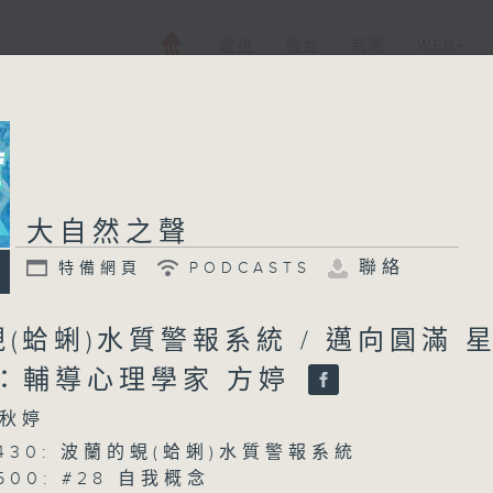
電視
電台
新聞
WEB+
大自然之聲
聯絡
特備網頁
PODCASTS
(蛤蜊)水質警報系統 / 邁向圓滿 
賓：輔導心理學家 方婷
秋婷
 0430: 波蘭的蜆(蛤蜊)水質警報系統
0500: #28 自我概念