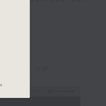
類的旅程，投入難得的片刻寧靜，置身於
輔導心理學家 方婷
is
1:25:59
 - 05:00)