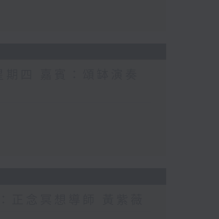
 星期四 嘉賓：頌缽演奏
賓：正念冥想導師 黃紫薇