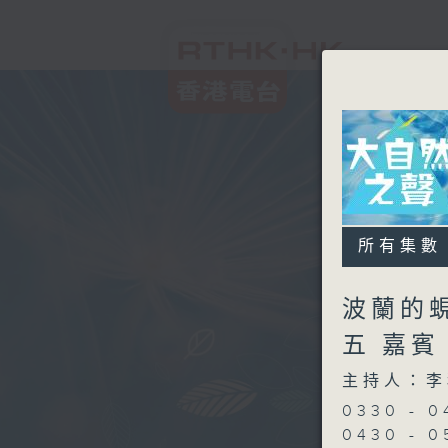
所有集數
波蘭的蜆
五 嘉
主持人：李
0330 -
0430 - 