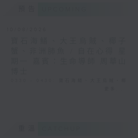
預告
UPCOMING
10/08/2026
寶石海鱔、大王烏賊、椰子
蟹、非洲肺魚 / 自在心得 星
期一 嘉賓：生命導師 周華山
博士
0330 - 0430: 寶石海鱔、大王烏賊、椰
子蟹、非洲肺魚
更多...
0430 - 0500: #17 討厭爸爸的四十幾歲
男子
重溫
CATCHUP