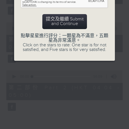
minutes,
0
seconds
提交及繼續 Submit
and Continue
0
seconds
00:00
30:00
of
點擊星星進行評分：一顆星為不滿意，五顆
30
第一部份 Part 1 (HKT 03:30 -
星為非常滿意。
minutes,
Click on the stars to rate: One star is for not
04:00)
0
satisfied, and Five stars is for very satisfied.
seconds
0
seconds
00:00
56:09
of
56
第二部份 Part 2 (HKT 04:04 -
minutes,
05:00)
9
seconds