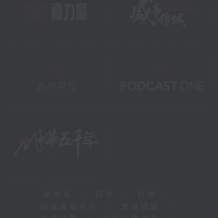
新聞稿
|
招聘
|
招標
|
知識產權告示
|
常見問題
|