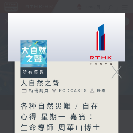
ENG
/
簡
×
全新 RTHK On The Go
取得
一手掌握 RTHK 電台、電視節目
X
所有集數
大自然之聲
特備網頁
PODCASTS
聯絡
...
各種自然災難 / 自在
心得 星期一 嘉賓：
生命導師 周華山博士