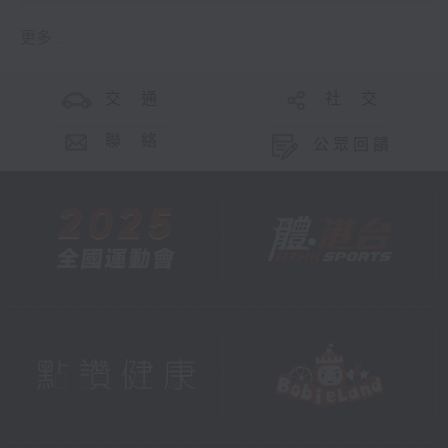
更多 ...
交 通
社 交
聯 絡
公眾回饋