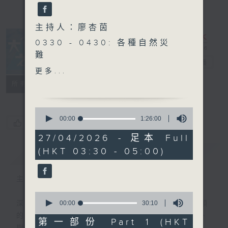
主持人：廖杏茵
0330 - 0430: 各種自然災
難
大自然之聲
電台直播
0430 - 0500: #2 連結的
更多...
呼吸練習
特備網頁
PODCASTS
聯絡
所有集數
0
seconds
00:00
1:26:00
您喜歡這個節目嗎?
of
1
27/04/2026 - 足本 Full
hour,
(HKT 03:30 - 05:00)
簡介
26
GIST
minutes,
0
seconds
主持人：廖杏茵
0
seconds
00:00
30:10
深夜，是結束，也是新的開始。開啟一段另類
of
的旅程，投入難得的片刻寧靜，置身於風、
30
第一部份 Part 1 (HKT
minutes,