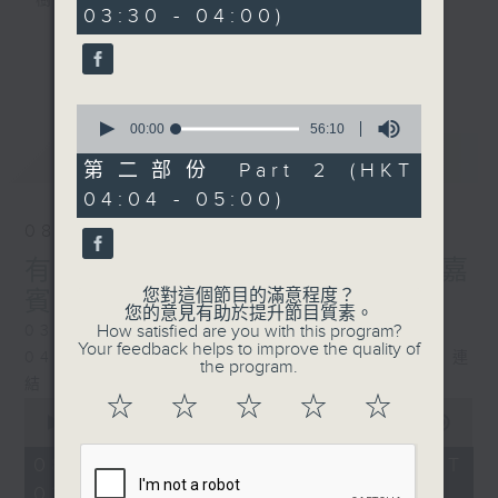
樹、鳥聲之中，享受放空。
03:30 - 04:00)
10
seconds
第一台播放時間
更多...
星期一至六03:30至05:00
0
seconds
00:00
56:10
#香港電台文教組
of
最新
LATEST
56
第二部份 Part 2 (HKT
minutes,
04:04 - 05:00)
10
seconds
08/08/2026
有毒植物 / 森林浴 星期六 嘉
您對這個節目的滿意程度？
賓：森林浴嚮導 易琪
您的意見有助於提升節目質素。
How satisfied are you with this program?
0330 - 0430: 有毒植物
Your feedback helps to improve the quality of
0430 - 0500: #39 與生俱來的大自然連
the program.
結 嘉賓：梁雅貽Eliz （森林療癒嚮導）
☆
☆
☆
☆
☆
0
seconds
00:00
1:26:00
of
1
08/08/2026 - 足本 Full (HKT
hour,
03:30 - 05:00)
26