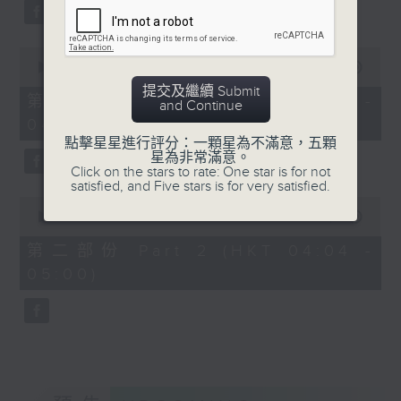
59
seconds
0
seconds
00:00
30:00
of
提交及繼續 Submit
30
第一部份 Part 1 (HKT 03:30 -
and Continue
minutes,
04:00)
0
seconds
點擊星星進行評分：一顆星為不滿意，五顆
星為非常滿意。
Click on the stars to rate: One star is for not
satisfied, and Five stars is for very satisfied.
0
seconds
00:00
56:09
of
56
第二部份 Part 2 (HKT 04:04 -
minutes,
05:00)
9
seconds