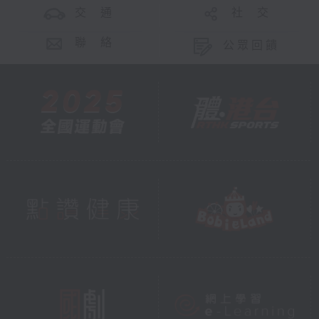
交 通
社 交
聯 絡
公眾回饋