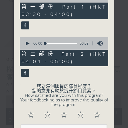
樹、鳥聲之中，享受放空。
of
30
第一部份 Part 1 (HKT
minutes,
03:30 - 04:00)
第一台播放時間
10
更多...
seconds
星期一至六03:30至05:00
#香港電台文教組
0
最新
LATEST
seconds
00:00
56:09
of
56
第二部份 Part 2 (HKT
minutes,
07/08/2026
04:04 - 05:00)
9
seconds
樹懶 / 邁向圓滿 星期五 嘉
賓：輔導心理學家 方婷
0330 - 0430: 樹懶
您對這個節目的滿意程度？
您的意見有助於提升節目質素。
0430 - 0500: #13 人際關係指數
How satisfied are you with this program?
0
Your feedback helps to improve the quality of
seconds
00:00
1:25:59
the program.
of
1
07/08/2026 - 足本 Full (HKT
☆
☆
☆
☆
☆
hour,
03:30 - 05:00)
25
minutes,