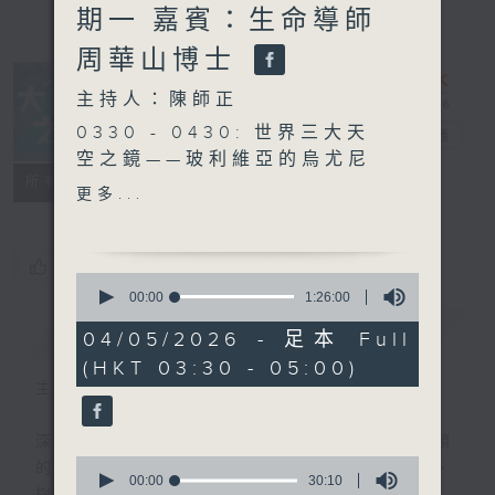
期一 嘉賓：生命導師
周華山博士
主持人：陳師正
0330 - 0430: 世界三大天
大自然之聲
電台直播
空之鏡——玻利維亞的烏尤尼
特備網頁
PODCASTS
聯絡
所有集數
鹽湖
更多...
0430 - 0500: #3 重朔親
密關係
您喜歡這個節目嗎?
0
seconds
00:00
1:26:00
of
簡介
GIST
1
04/05/2026 - 足本 Full
hour,
(HKT 03:30 - 05:00)
26
minutes,
主持人：陳師正
0
seconds
深夜，是結束，也是新的開始。開啟一段另類
0
的旅程，投入難得的片刻寧靜，置身於風、
seconds
00:00
30:10