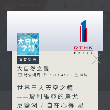
ENG
/
簡
×
全新 RTHK On The Go
取得
一手掌握 RTHK 電台、電視節目
X
所有集數
大自然之聲
特備網頁
PODCASTS
聯絡
...
世界三大天空之鏡
——玻利維亞的烏尤
尼鹽湖 / 自在心得 星