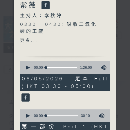
紫薇
主持人：李秋婷
0330 - 0430: 吸收二氧化
碳的工廠
大自然之聲
電台直播
0430 - 0500: #12 我們需
更多...
要To Do List 嗎？
特備網頁
PODCASTS
聯絡
所有集數
0
seconds
00:00
1:26:00
您喜歡這個節目嗎?
of
1
06/05/2026 - 足本 Full
hour,
(HKT 03:30 - 05:00)
簡介
26
GIST
minutes,
0
seconds
主持人：李秋婷
0
seconds
00:00
30:10
深夜，是結束，也是新的開始。開啟一段另類
of
的旅程，投入難得的片刻寧靜，置身於風、
30
第一部份 Part 1 (HKT
minutes,