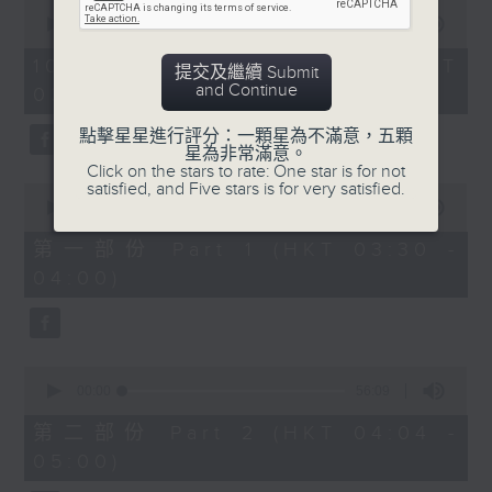
0
seconds
00:00
1:26:00
of
1
10/08/2026 - 足本 Full (HKT
提交及繼續 Submit
hour,
and Continue
03:30 - 05:00)
26
minutes,
0
點擊星星進行評分：一顆星為不滿意，五顆
seconds
星為非常滿意。
Click on the stars to rate: One star is for not
satisfied, and Five stars is for very satisfied.
0
seconds
00:00
30:10
of
30
第一部份 Part 1 (HKT 03:30 -
minutes,
04:00)
10
seconds
0
seconds
00:00
56:09
of
56
第二部份 Part 2 (HKT 04:04 -
minutes,
05:00)
9
seconds