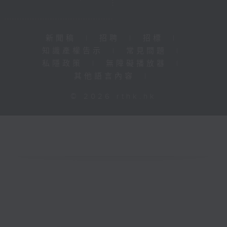
新聞稿
|
招聘
|
招標
|
知識產權告示
|
常見問題
|
私隱政策
|
無障礙播放器
|
其他語言內容
|
© 2026 rthk.hk