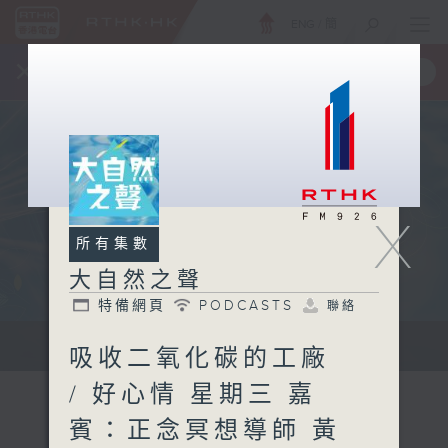
ENG
/
簡
×
全新 RTHK On The Go
取得
一手掌握 RTHK 電台、電視節目
X
所有集數
大自然之聲
特備網頁
PODCASTS
聯絡
...
吸收二氧化碳的工廠
/ 好心情 星期三 嘉
賓：正念冥想導師 黃