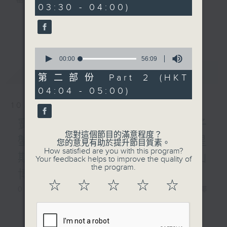
樹、鳥聲之中，享受放空。
03:30 - 04:00)
10
seconds
第一台播放時間
更多...
星期一至六03:30至05:00
0
seconds
00:00
56:09
#香港電台文教組
of
最新
LATEST
56
第二部份 Part 2 (HKT
minutes,
04:04 - 05:00)
9
seconds
10/08/2026
寶石海鱔、大王烏賊、椰子
您對這個節目的滿意程度？
蟹、非洲肺魚 / 自在心得 星
您的意見有助於提升節目質素。
How satisfied are you with this program?
期一 嘉賓：生命導師 周華山
Your feedback helps to improve the quality of
the program.
博士
☆
☆
☆
☆
☆
0330 - 0430: 寶石海鱔、大王烏賊、椰
子蟹、非洲肺魚
更多...
0430 - 0500: #17 討厭爸爸的四十幾歲
男子