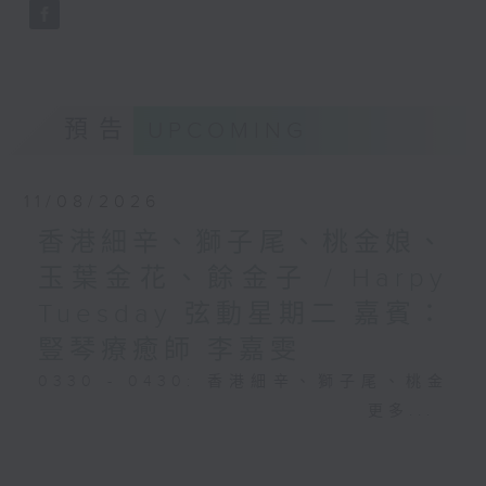
預告
UPCOMING
11/08/2026
香港細辛、獅子尾、桃金娘、
玉葉金花、餘金子 / Harpy
Tuesday 弦動星期二 嘉賓：
豎琴療癒師 李嘉雯
0330 - 0430: 香港細辛、獅子尾、桃金
娘、玉葉金花、餘金子
更多...
0430 - 0500: #25 視障人士陳伯與阿好