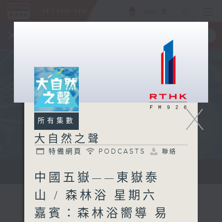
ENG
/
簡
×
全新 RTHK On The Go
取得
一手掌握 RTHK 電台、電視節目
X
所有集數
大自然之聲
特備網頁
PODCASTS
聯絡
...
中國五嶽——東嶽泰
山 / 森林浴 星期六
嘉賓：森林浴嚮導 易