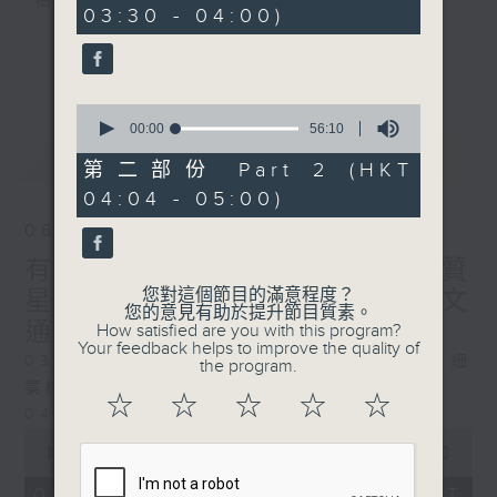
樹、鳥聲之中，享受放空。
03:30 - 04:00)
0
seconds
第一台播放時間
更多...
星期一至六03:30至05:00
0
seconds
00:00
56:10
#香港電台文教組
of
最新
LATEST
56
第二部份 Part 2 (HKT
minutes,
04:04 - 05:00)
10
seconds
06/08/2026
有血緣關係的植物 / 聲頻禮贊
您對這個節目的滿意程度？
星期四 嘉賓：頌缽演奏家 曾文
您的意見有助於提升節目質素。
通
How satisfied are you with this program?
Your feedback helps to improve the quality of
0330 - 0430: 有血緣關係的植物：棕竹、細
the program.
葉棕竹、虎尾蘭、金邊虎尾蘭、草海桐
☆
☆
☆
☆
☆
0430 - 0500: #14 觀察呼吸溫度
0
seconds
00:00
1:25:59
of
1
06/08/2026 - 足本 Full (HKT