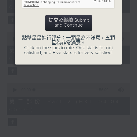
hour,
03:30 - 05:00)
25
minutes,
59
提交及繼續 Submit
seconds
and Continue
0
點擊星星進行評分：一顆星為不滿意，五顆
seconds
00:00
30:10
星為非常滿意。
of
Click on the stars to rate: One star is for not
30
第一部份 Part 1 (HKT 03:30 -
satisfied, and Five stars is for very satisfied.
minutes,
04:00)
10
seconds
0
seconds
00:00
56:09
of
56
第二部份 Part 2 (HKT 04:04 -
minutes,
05:00)
9
seconds