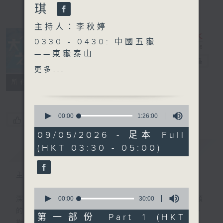
琪
主持人：李秋婷
0330 - 0430: 中國五嶽
——東嶽泰山
大自然之聲
電台直播
0430 - 0500: #28 森林浴
更多...
教會我的事……連結自己與他
特備網頁
PODCASTS
聯絡
所有集數
人 嘉賓：何小雲 Wendy
（森林療癒嚮導）
0
seconds
00:00
1:26:00
您喜歡這個節目嗎?
of
1
09/05/2026 - 足本 Full
hour,
(HKT 03:30 - 05:00)
簡介
26
GIST
minutes,
0
seconds
主持人：李秋婷
0
seconds
00:00
30:00
深夜，是結束，也是新的開始。開啟一段另類
of
的旅程，投入難得的片刻寧靜，置身於風、
30
第一部份 Part 1 (HKT
minutes,