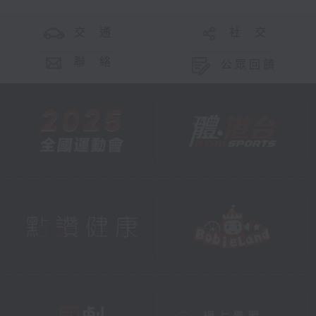
交 通
社 交
聯 絡
公眾回饋