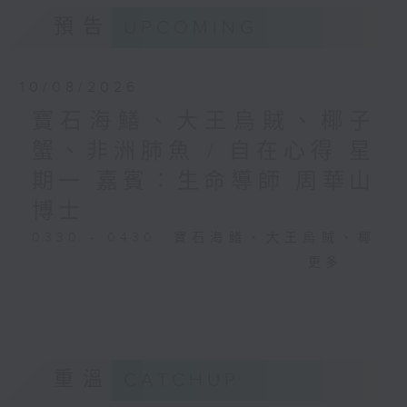
預告
UPCOMING
10/08/2026
寶石海鱔、大王烏賊、椰子
蟹、非洲肺魚 / 自在心得 星
期一 嘉賓：生命導師 周華山
博士
0330 - 0430: 寶石海鱔、大王烏賊、椰
子蟹、非洲肺魚
更多...
0430 - 0500: #17 討厭爸爸的四十幾歲
男子
重溫
CATCHUP