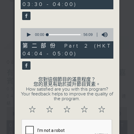
樹、鳥聲之中，享受放空。
03:30 - 04:00)
0
seconds
第一台播放時間
更多...
星期一至六03:30至05:00
0
seconds
00:00
56:09
#香港電台文教組
of
最新
LATEST
56
第二部份 Part 2 (HKT
minutes,
04:04 - 05:00)
9
seconds
08/08/2026
有毒植物 / 森林浴 星期六 嘉
您對這個節目的滿意程度？
賓：森林浴嚮導 易琪
您的意見有助於提升節目質素。
How satisfied are you with this program?
0330 - 0430: 有毒植物
Your feedback helps to improve the quality of
0430 - 0500: #39 與生俱來的大自然連
the program.
結 嘉賓：梁雅貽Eliz （森林療癒嚮導）
☆
☆
☆
☆
☆
0
seconds
00:00
1:26:00
of
1
08/08/2026 - 足本 Full (HKT
hour,
03:30 - 05:00)
26