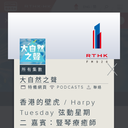
ENG
/
簡
×
全新 RTHK On The Go
取得
一手掌握 RTHK 電台、電視節目
X
所有集數
大自然之聲
特備網頁
PODCASTS
聯絡
...
香港的壁虎 / Harpy
Tuesday 弦動星期
二 嘉賓：豎琴療癒師