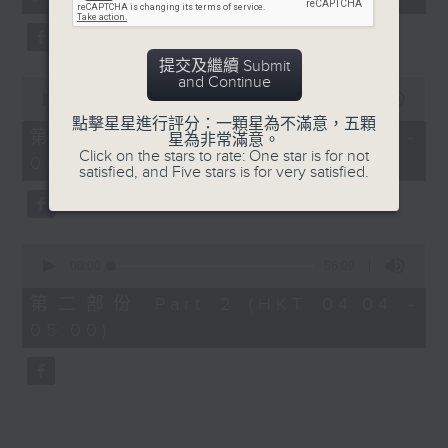
minutes,
0
seconds
提交及繼續 Submit
and Continue
0
seconds
00:00
30:00
of
點擊星星進行評分：一顆星為不滿意，五顆
30
第一部份 Part 1 (HKT 03:30 -
星為非常滿意。
minutes,
Click on the stars to rate: One star is for not
04:00)
0
satisfied, and Five stars is for very satisfied.
seconds
0
seconds
00:00
56:09
of
56
第二部份 Part 2 (HKT 04:04 -
minutes,
05:00)
9
seconds