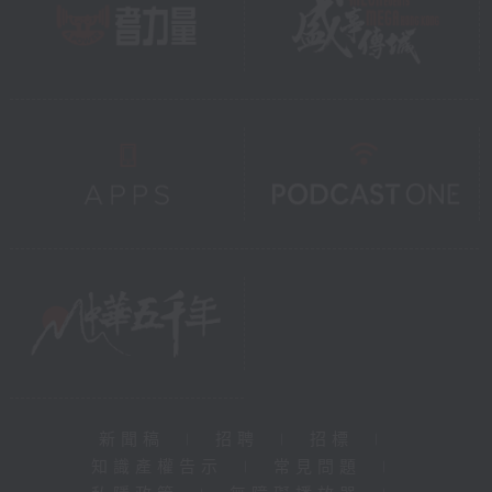
新聞稿
|
招聘
|
招標
|
知識產權告示
|
常見問題
|