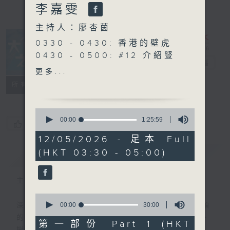
李嘉雯
主持人：廖杏茵
0330 - 0430: 香港的壁虎
0430 - 0500: #12 介紹豎
大自然之聲
電台直播
琴療癒師
更多...
特備網頁
PODCASTS
聯絡
所有集數
0
seconds
00:00
1:25:59
您喜歡這個節目嗎?
of
1
12/05/2026 - 足本 Full
hour,
(HKT 03:30 - 05:00)
簡介
25
GIST
minutes,
59
seconds
主持人：廖杏茵
0
seconds
00:00
30:00
深夜，是結束，也是新的開始。開啟一段另類
of
的旅程，投入難得的片刻寧靜，置身於風、
30
第一部份 Part 1 (HKT
minutes,