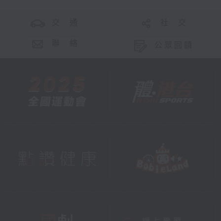
交 通
社 交
聯 絡
公眾回饋