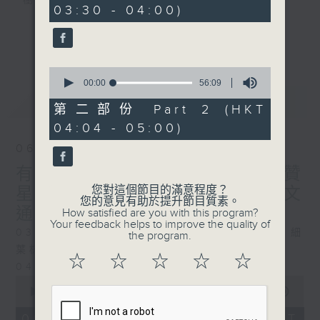
樹、鳥聲之中，享受放空。
03:30 - 04:00)
0
seconds
第一台播放時間
更多...
星期一至六03:30至05:00
0
seconds
00:00
56:09
#香港電台文教組
of
最新
LATEST
56
第二部份 Part 2 (HKT
minutes,
04:04 - 05:00)
9
seconds
06/08/2026
有血緣關係的植物 / 聲頻禮贊
您對這個節目的滿意程度？
星期四 嘉賓：頌缽演奏家 曾文
您的意見有助於提升節目質素。
通
How satisfied are you with this program?
Your feedback helps to improve the quality of
0330 - 0430: 有血緣關係的植物：棕竹、細
the program.
葉棕竹、虎尾蘭、金邊虎尾蘭、草海桐
☆
☆
☆
☆
☆
0430 - 0500: #14 觀察呼吸溫度
0
seconds
00:00
1:25:59
of
1
06/08/2026 - 足本 Full (HKT