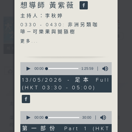
想導師 黃紫薇
主持人：李秋婷
0330 - 0430: 非洲另類咖
啡－可樂果與猢猻樹
大自然之聲
電台直播
0430 - 0500: #12 我們需
更多...
要To Do List 嗎？
特備網頁
PODCASTS
聯絡
所有集數
0
seconds
00:00
1:25:59
您喜歡這個節目嗎?
of
1
13/05/2026 - 足本 Full
hour,
(HKT 03:30 - 05:00)
簡介
25
GIST
minutes,
59
seconds
主持人：李秋婷
0
seconds
00:00
30:00
深夜，是結束，也是新的開始。開啟一段另類
of
的旅程，投入難得的片刻寧靜，置身於風、
30
第一部份 Part 1 (HKT
minutes,