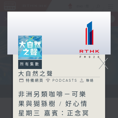
ENG
/
簡
×
全新 RTHK On The Go
取得
一手掌握 RTHK 電台、電視節目
X
所有集數
大自然之聲
特備網頁
PODCASTS
聯絡
...
非洲另類咖啡－可樂
果與猢猻樹 / 好心情
星期三 嘉賓：正念冥