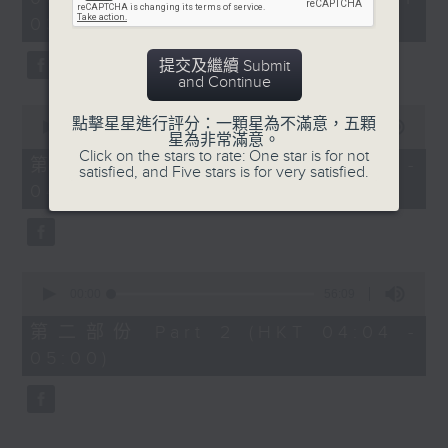
hour,
03:30 - 05:00)
25
minutes,
59
提交及繼續 Submit
seconds
and Continue
0
點擊星星進行評分：一顆星為不滿意，五顆
seconds
00:00
30:10
星為非常滿意。
of
Click on the stars to rate: One star is for not
30
第一部份 Part 1 (HKT 03:30 -
satisfied, and Five stars is for very satisfied.
minutes,
04:00)
10
seconds
0
seconds
00:00
56:09
of
56
第二部份 Part 2 (HKT 04:04 -
minutes,
05:00)
9
seconds